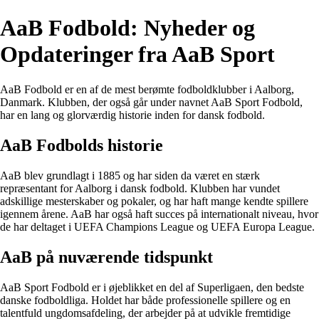
AaB Fodbold: Nyheder og
Opdateringer fra AaB Sport
AaB Fodbold er en af de mest berømte fodboldklubber i Aalborg,
Danmark. Klubben, der også går under navnet AaB Sport Fodbold,
har en lang og glorværdig historie inden for dansk fodbold.
AaB Fodbolds historie
AaB blev grundlagt i 1885 og har siden da været en stærk
repræsentant for Aalborg i dansk fodbold. Klubben har vundet
adskillige mesterskaber og pokaler, og har haft mange kendte spillere
igennem årene. AaB har også haft succes på internationalt niveau, hvor
de har deltaget i UEFA Champions League og UEFA Europa League.
AaB på nuværende tidspunkt
AaB Sport Fodbold er i øjeblikket en del af Superligaen, den bedste
danske fodboldliga. Holdet har både professionelle spillere og en
talentfuld ungdomsafdeling, der arbejder på at udvikle fremtidige