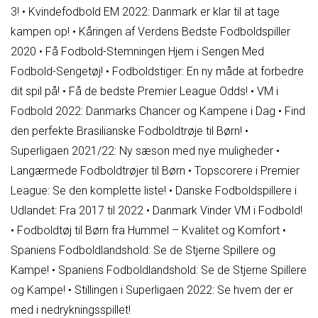
3!
•
Kvindefodbold EM 2022: Danmark er klar til at tage
kampen op!
•
Kåringen af Verdens Bedste Fodboldspiller
2020
•
Få Fodbold-Stemningen Hjem i Sengen Med
Fodbold-Sengetøj!
•
Fodboldstiger: En ny måde at forbedre
dit spil på!
•
Få de bedste Premier League Odds!
•
VM i
Fodbold 2022: Danmarks Chancer og Kampene i Dag
•
Find
den perfekte Brasilianske Fodboldtrøje til Børn!
•
Superligaen 2021/22: Ny sæson med nye muligheder
•
Langærmede Fodboldtrøjer til Børn
•
Topscorere i Premier
League: Se den komplette liste!
•
Danske Fodboldspillere i
Udlandet: Fra 2017 til 2022
•
Danmark Vinder VM i Fodbold!
•
Fodboldtøj til Børn fra Hummel – Kvalitet og Komfort
•
Spaniens Fodboldlandshold: Se de Stjerne Spillere og
Kampe!
•
Spaniens Fodboldlandshold: Se de Stjerne Spillere
og Kampe!
•
Stillingen i Superligaen 2022: Se hvem der er
med i nedrykningsspillet!