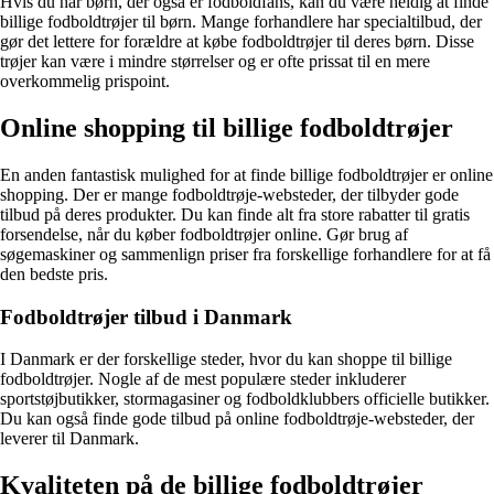
Hvis du har børn, der også er fodboldfans, kan du være heldig at finde
billige fodboldtrøjer til børn. Mange forhandlere har specialtilbud, der
gør det lettere for forældre at købe fodboldtrøjer til deres børn. Disse
trøjer kan være i mindre størrelser og er ofte prissat til en mere
overkommelig prispoint.
Online shopping til billige fodboldtrøjer
En anden fantastisk mulighed for at finde billige fodboldtrøjer er online
shopping. Der er mange fodboldtrøje-websteder, der tilbyder gode
tilbud på deres produkter. Du kan finde alt fra store rabatter til gratis
forsendelse, når du køber fodboldtrøjer online. Gør brug af
søgemaskiner og sammenlign priser fra forskellige forhandlere for at få
den bedste pris.
Fodboldtrøjer tilbud i Danmark
I Danmark er der forskellige steder, hvor du kan shoppe til billige
fodboldtrøjer. Nogle af de mest populære steder inkluderer
sportstøjbutikker, stormagasiner og fodboldklubbers officielle butikker.
Du kan også finde gode tilbud på online fodboldtrøje-websteder, der
leverer til Danmark.
Kvaliteten på de billige fodboldtrøjer