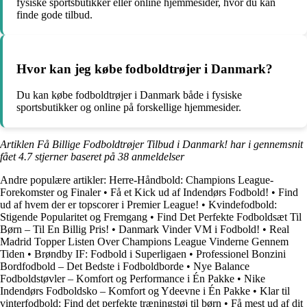
fysiske sportsbutikker eller online hjemmesider, hvor du kan
finde gode tilbud.
Hvor kan jeg købe fodboldtrøjer i Danmark?
Du kan købe fodboldtrøjer i Danmark både i fysiske
sportsbutikker og online på forskellige hjemmesider.
Artiklen Få Billige Fodboldtrøjer Tilbud i Danmark! har i gennemsnit
fået
4.7
stjerner baseret på
38
anmeldelser
Andre populære artikler:
Herre-Håndbold: Champions League-
Forekomster og Finaler
•
Få et Kick ud af Indendørs Fodbold!
•
Find
ud af hvem der er topscorer i Premier League!
•
Kvindefodbold:
Stigende Popularitet og Fremgang
•
Find Det Perfekte Fodboldsæt Til
Børn – Til En Billig Pris!
•
Danmark Vinder VM i Fodbold!
•
Real
Madrid Topper Listen Over Champions League Vinderne Gennem
Tiden
•
Brøndby IF: Fodbold i Superligaen
•
Professionel Bonzini
Bordfodbold – Det Bedste i Fodboldborde
•
Nye Balance
Fodboldstøvler – Komfort og Performance i Én Pakke
•
Nike
Indendørs Fodboldsko – Komfort og Ydeevne i Én Pakke
•
Klar til
vinterfodbold: Find det perfekte træningstøj til børn
•
Få mest ud af dit