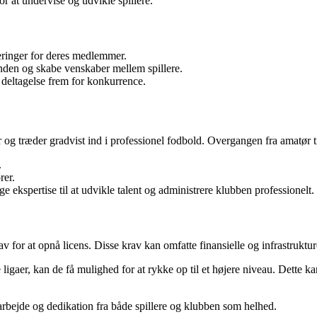
or at undervise og udvikle spillere.
ringer for deres medlemmer.
ånden og skabe venskaber mellem spillere.
deltagelse frem for konkurrence.
 og træder gradvist ind i professionel fodbold. Overgangen fra amatør ti
.
rer.
kspertise til at udvikle talent og administrere klubben professionelt.
for at opnå licens. Disse krav kan omfatte finansielle og infrastrukturel
e ligaer, kan de få mulighed for at rykke op til et højere niveau. Dette
arbejde og dedikation fra både spillere og klubben som helhed.