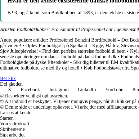
Hvad er den ældste eksisterende danske fodboldklu
B 93, også kendt som Boldklubben af 1893, er den ældste eksistere
Artiklen Fodboldklubber: Fra Amatør til Professionel har i gennemsnit
Andre populære artikler:
Professionel Bonzini Bordfodbold – Det Beds
går videre!
•
Oplev Fodboldgolf på Sjælland – Køge, Hårlev, Stevns 
Sjov Juleoplevelse!
•
Find den perfekte størrelse fodbold til børn
•
Kyli
seneste opdateringer om dansk fodbold på danskfodbold.dk
•
Fodboldst
Fodboldglæde på Jyske Efterskoler
•
Sikr dig billetter til EM-kvalifi
ultimative fodboldrejse med fly og hotel!
•
Køb Fodboldstøvler fra Spor
Bet Flix
Del glæden
X
Facebook
Instagram
LinkedIn
YouTube
Pin
© Respekter venligst ophavsretten.
© Alt indhold er beskyttet. Vi tjener muligvis penge, når du klikker på e
© Denne side er underlagt ophavsret. Vi arbejder med affiliatepartnere 
Lær os at kende
Starten
Vores drivkraft
Skribenterne
Støt arbejdet