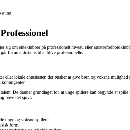
ksning
Professionel
jer sig om eliteklubber på professionelt niveau eller amatørfodboldklubbe
r fra amatørstatus til at blive professionelle.
r eller lokale entusiaster, der ønsker at give børn og voksne mulighed f
s kontingenter.
dtalent. De danner grundlaget for, at unge spillere kan begynde at spi
 og have det sjovt.
de unge og voksne spillere.
ysisk form.