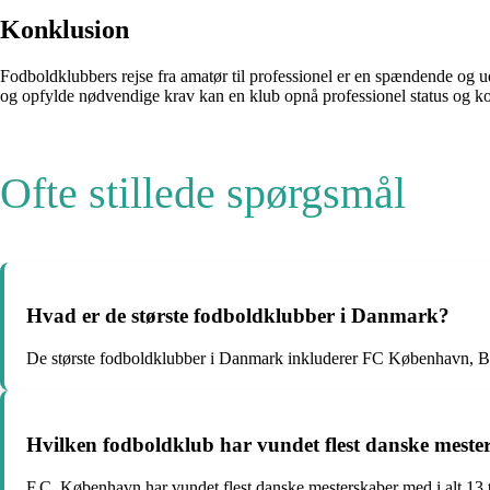
Konklusion
Fodboldklubbers rejse fra amatør til professionel er en spændende og u
og opfylde nødvendige krav kan en klub opnå professionel status og k
Ofte stillede spørgsmål
Hvad er de største fodboldklubber i Danmark?
De største fodboldklubber i Danmark inkluderer FC København, Brø
Hvilken fodboldklub har vundet flest danske meste
F.C. København har vundet flest danske mesterskaber med i alt 13 t