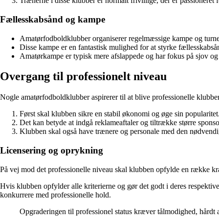
Trænerne i disse klubber er normalt frivillige, der er passioneret f
Fællesskabsånd og kampe
Amatørfodboldklubber organiserer regelmæssige kampe og turne
Disse kampe er en fantastisk mulighed for at styrke fællesskabs
Amatørkampe er typisk mere afslappede og har fokus på sjov og 
Overgang til professionelt niveau
Nogle amatørfodboldklubber aspirerer til at blive professionelle klubber
Først skal klubben sikre en stabil økonomi og øge sin popularitet
Det kan betyde at indgå reklameaftaler og tiltrække større sponso
Klubben skal også have trænere og personale med den nødvendige e
Licensering og oprykning
På vej mod det professionelle niveau skal klubben opfylde en række krav 
Hvis klubben opfylder alle kriterierne og gør det godt i deres respektiv
konkurrere med professionelle hold.
Opgraderingen til professionel status kræver tålmodighed, hårdt 