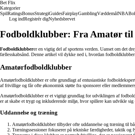
Bet Flix
Kategorier
Spil
Ratings
Bonus
Strategi
Guides
Fairplay
Gambling
Væddemål
NBA
Bo
Log ind
Registrér dig
Nyhedsbrevet
Fodboldklubber: Fra Amatør til 
Fodboldklubber
er en vigtig del af sportens verden. Uanset om det dre
fællesskabsånd. Denne artikel vil dykke ned i, hvordan fodboldklubber gå
Amatørfodboldklubber
Amatørfodboldklubber er ofte grundlagt af entusiastiske fodboldeksperte
af frivillige og får ofte økonomisk støtte fra sponsorer eller medlemmer
Amatørfodboldklubber er et vigtigt grundlag for udviklingen af fodbol
er at skabe et trygt og inkluderende miljø, hvor spillere kan udvikle sig
Uddannelse og træning
Amatørfodboldklubber tilbyder ofte uddannelse og træning til bå
Træningssessioner fokuserer på tekniske færdigheder, taktik og f