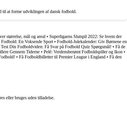
til at forme udviklingen af dansk fodbold.
r størrelse, mål og areal
•
Superligaens Slutspil 2022: Se hvem der
 Fodbold: En Voksende Sport
•
Fodbold-Julekalender: Giv Børnene en
•
Test Din Fodboldviden: Få Svar på Fodbold Quiz Spørgsmål!
•
Få de
illere Gennem Tiderne
•
Pelé: Verdensberømt Fodboldspiller og Ikon
•
 Fodbold!
•
Få Fodboldbilletter til Premier League i England
•
Få den
s eller bruges uden tilladelse.