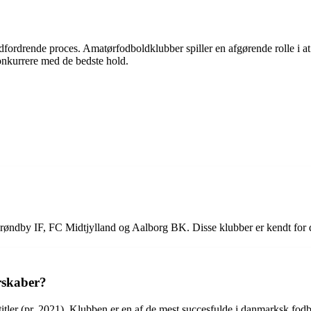
dfordrende proces. Amatørfodboldklubber spiller en afgørende rolle i at
onkurrere med de bedste hold.
ndby IF, FC Midtjylland og Aalborg BK. Disse klubber er kendt for d
rskaber?
itler (pr. 2021). Klubben er en af de mest succesfulde i danmarksk fodb