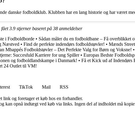
b?
nde danske fodboldklub. Klubben har en lang historie og har været med 
 fået
3.9
stjerner baseret på
38
anmeldelser
te i Fodboldborde
•
Sådan måler du en fodboldbane – Få overblikket ove
og Næstved
•
Find de perfekte indendørs fodboldstøvler!
•
Mænds Street
an Mbappés Fodboldstøvler – Det Perfekte Valg for Børn og Voksne!
jerne: Succesfuld Karriere for ung Spiller
•
Europas Bedste Fodboldsp
kationen og fodboldlandskampe i Danmark!
•
Få et Kick ud af Indendørs
t 24 Outlet til VM!
terest
TikTok
Mail
RSS
t link og foretager et køb hos en forhandler.
og kan opnå indtægt ved køb via links. Ingen del af indholdet må kopiere