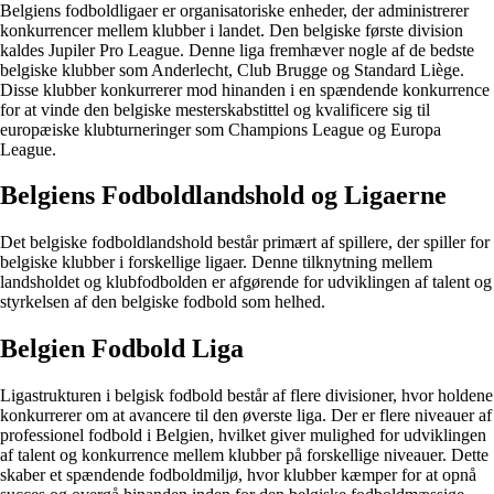
Belgiens fodboldligaer er organisatoriske enheder, der administrerer
konkurrencer mellem klubber i landet. Den belgiske første division
kaldes Jupiler Pro League. Denne liga fremhæver nogle af de bedste
belgiske klubber som Anderlecht, Club Brugge og Standard Liège.
Disse klubber konkurrerer mod hinanden i en spændende konkurrence
for at vinde den belgiske mesterskabstittel og kvalificere sig til
europæiske klubturneringer som Champions League og Europa
League.
Belgiens Fodboldlandshold og Ligaerne
Det belgiske fodboldlandshold består primært af spillere, der spiller for
belgiske klubber i forskellige ligaer. Denne tilknytning mellem
landsholdet og klubfodbolden er afgørende for udviklingen af ​​talent og
styrkelsen af ​​den belgiske fodbold som helhed.
Belgien Fodbold Liga
Ligastrukturen i belgisk fodbold består af flere divisioner, hvor holdene
konkurrerer om at avancere til den øverste liga. Der er flere niveauer af
professionel fodbold i Belgien, hvilket giver mulighed for udviklingen
af ​​talent og konkurrence mellem klubber på forskellige niveauer. Dette
skaber et spændende fodboldmiljø, hvor klubber kæmper for at opnå