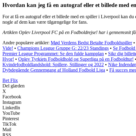
Hvordan kan jeg få en autograf eller et billede med en
For at få en autograf eller et billede med en spiller i Liverpool kan d
nogle af dem kan være tilgængelige for fans.
Artiklen Oplev Liverpool FC på en Fodboldrejse! har i gennemsnit f
Andre populære artikler:
Mød Verdens Bedst Betalte Fodboldspiller
•
Vide!
•
Champions League Gruppe G: 22/23 Standings
•
Se Fodbold 
Premier League Programmet: Se den fulde kampplan
•
Sikr dig bille
Hvor!
•
Oplev Tyrkiets Fodboldhold og Superliga på en Fodboldtur!
Kvindefodboldlandshold: Spillere, Stillinger og 2022
•
Nike Indendør
Dybdegående Gennemgang af Holland Fodbold Liga
•
Få succes me
Bet Flix
Del glæden
X
Facebook
Instagram
LinkedIn
YouTube
Pinterest
TikTok
Mail
RSS