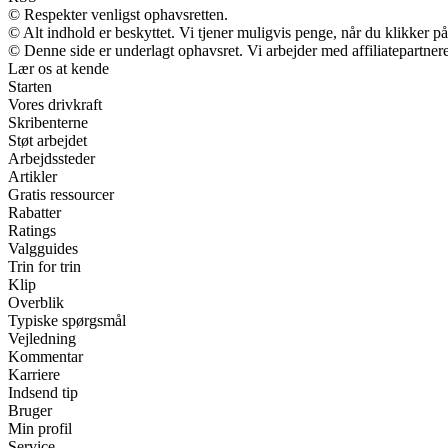
© Respekter venligst ophavsretten.
© Alt indhold er beskyttet. Vi tjener muligvis penge, når du klikker på
© Denne side er underlagt ophavsret. Vi arbejder med affiliatepartnere
Lær os at kende
Starten
Vores drivkraft
Skribenterne
Støt arbejdet
Arbejdssteder
Artikler
Gratis ressourcer
Rabatter
Ratings
Valgguides
Trin for trin
Klip
Overblik
Typiske spørgsmål
Vejledning
Kommentar
Karriere
Indsend tip
Bruger
Min profil
Service