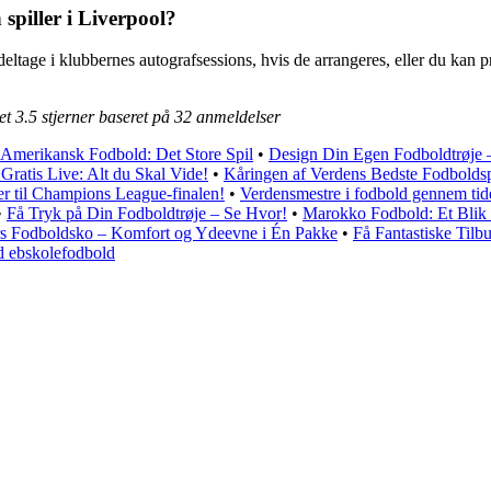
 spiller i Liverpool?
u deltage i klubbernes autografsessions, hvis de arrangeres, eller du kan 
ået
3.5
stjerner baseret på
32
anmeldelser
Amerikansk Fodbold: Det Store Spil
•
Design Din Egen Fodboldtrøje 
Gratis Live: Alt du Skal Vide!
•
Kåringen af Verdens Bedste Fodboldsp
tter til Champions League-finalen!
•
Verdensmestre i fodbold gennem ti
•
Få Tryk på Din Fodboldtrøje – Se Hvor!
•
Marokko Fodbold: Et Blik
s Fodboldsko – Komfort og Ydeevne i Én Pakke
•
Få Fantastiske Tilb
d ebskolefodbold