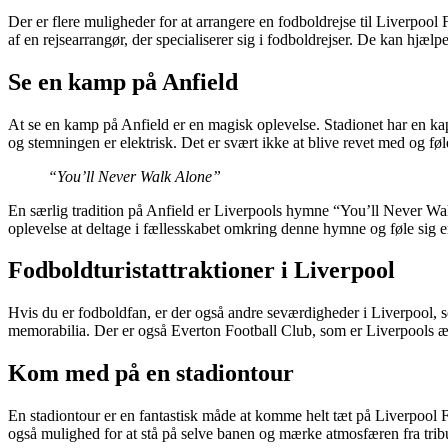
Der er flere muligheder for at arrangere en fodboldrejse til Liverpool F
af en rejsearrangør, der specialiserer sig i fodboldrejser. De kan hjælpe
Se en kamp på Anfield
At se en kamp på Anfield er en magisk oplevelse. Stadionet har en kapa
og stemningen er elektrisk. Det er svært ikke at blive revet med og føl
“You’ll Never Walk Alone”
En særlig tradition på Anfield er Liverpools hymne “You’ll Never Wal
oplevelse at deltage i fællesskabet omkring denne hymne og føle sig e
Fodboldturistattraktioner i Liverpool
Hvis du er fodboldfan, er der også andre seværdigheder i Liverpool,
memorabilia. Der er også Everton Football Club, som er Liverpools ær
Kom med på en stadiontour
En stadiontour er en fantastisk måde at komme helt tæt på Liverpool 
også mulighed for at stå på selve banen og mærke atmosfæren fra trib