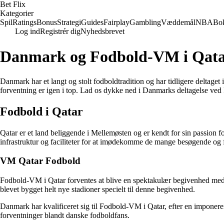
Bet Flix
Kategorier
Spil
Ratings
Bonus
Strategi
Guides
Fairplay
Gambling
Væddemål
NBA
Bo
Log ind
Registrér dig
Nyhedsbrevet
Danmark og Fodbold-VM i Qat
Danmark har et langt og stolt fodboldtradition og har tidligere deltaget
forventning er igen i top. Lad os dykke ned i Danmarks deltagelse ve
Fodbold i Qatar
Qatar er et land beliggende i Mellemøsten og er kendt for sin passion f
infrastruktur og faciliteter for at imødekomme de mange besøgende og 
VM Qatar Fodbold
Fodbold-VM i Qatar forventes at blive en spektakulær begivenhed med to
blevet bygget helt nye stadioner specielt til denne begivenhed.
Danmark har kvalificeret sig til Fodbold-VM i Qatar, efter en imponere
forventninger blandt danske fodboldfans.