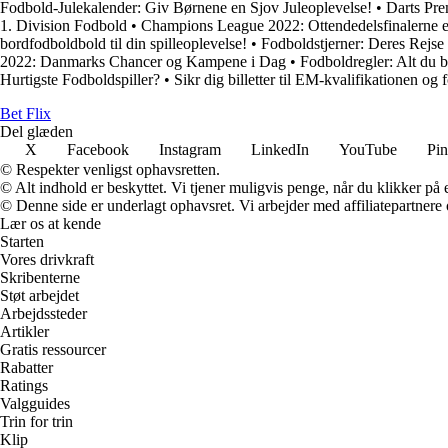
Fodbold-Julekalender: Giv Børnene en Sjov Juleoplevelse!
•
Darts Pre
1. Division Fodbold
•
Champions League 2022: Ottendedelsfinalerne e
bordfodboldbold til din spilleoplevelse!
•
Fodboldstjerner: Deres Rejse 
2022: Danmarks Chancer og Kampene i Dag
•
Fodboldregler: Alt du b
Hurtigste Fodboldspiller?
•
Sikr dig billetter til EM-kvalifikationen 
Bet Flix
Del glæden
X
Facebook
Instagram
LinkedIn
YouTube
Pin
© Respekter venligst ophavsretten.
© Alt indhold er beskyttet. Vi tjener muligvis penge, når du klikker på e
© Denne side er underlagt ophavsret. Vi arbejder med affiliatepartnere 
Lær os at kende
Starten
Vores drivkraft
Skribenterne
Støt arbejdet
Arbejdssteder
Artikler
Gratis ressourcer
Rabatter
Ratings
Valgguides
Trin for trin
Klip