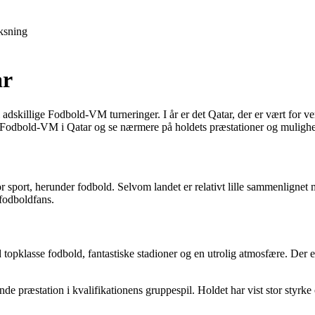
ksning
ar
 i adskillige Fodbold-VM turneringer. I år er det Qatar, der er vært for
d Fodbold-VM i Qatar og se nærmere på holdets præstationer og mulighe
or sport, herunder fodbold. Selvom landet er relativt lille sammenlignet
fodboldfans.
pklasse fodbold, fantastiske stadioner og en utrolig atmosfære. Der er 
nde præstation i kvalifikationens gruppespil. Holdet har vist stor styr