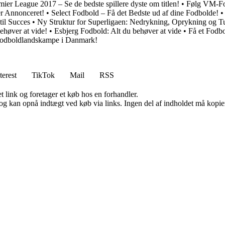
mier League 2017 – Se de bedste spillere dyste om titlen!
•
Følg VM-Fod
r Annonceret!
•
Select Fodbold – Få det Bedste ud af dine Fodbolde!
til Succes
•
Ny Struktur for Superligaen: Nedrykning, Oprykning og Tu
ehøver at vide!
•
Esbjerg Fodbold: Alt du behøver at vide
•
Få et Fodb
og fodboldlandskampe i Danmark!
terest
TikTok
Mail
RSS
t link og foretager et køb hos en forhandler.
og kan opnå indtægt ved køb via links. Ingen del af indholdet må kopiere