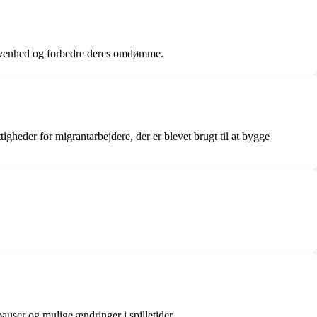
egivenhed og forbedre deres omdømme.
eder for migrantarbejdere, der er blevet brugt til at bygge
auser og mulige ændringer i spilletider.