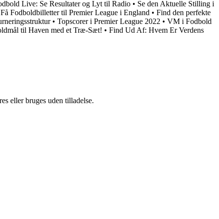
bold Live: Se Resultater og Lyt til Radio
•
Se den Aktuelle Stilling i
•
Få Fodboldbilletter til Premier League i England
•
Find den perfekte
rneringsstruktur
•
Topscorer i Premier League 2022
•
VM i Fodbold
oldmål til Haven med et Træ-Sæt!
•
Find Ud Af: Hvem Er Verdens
s eller bruges uden tilladelse.