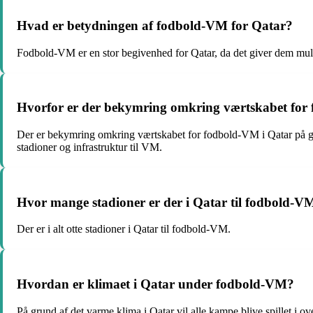
Hvad er betydningen af fodbold-VM for Qatar?
Fodbold-VM er en stor begivenhed for Qatar, da det giver dem muli
Hvorfor er der bekymring omkring værtskabet for
Der er bekymring omkring værtskabet for fodbold-VM i Qatar på gru
stadioner og infrastruktur til VM.
Hvor mange stadioner er der i Qatar til fodbold-V
Der er i alt otte stadioner i Qatar til fodbold-VM.
Hvordan er klimaet i Qatar under fodbold-VM?
På grund af det varme klima i Qatar vil alle kampe blive spillet i 