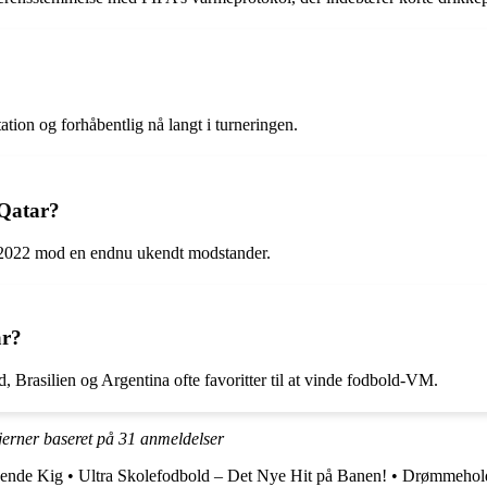
ation og forhåbentlig nå langt i turneringen.
 Qatar?
 2022 mod en endnu ukendt modstander.
ar?
, Brasilien og Argentina ofte favoritter til at vinde fodbold-VM.
jerner baseret på
31
anmeldelser
ående Kig
•
Ultra Skolefodbold – Det Nye Hit på Banen!
•
Drømmeholde