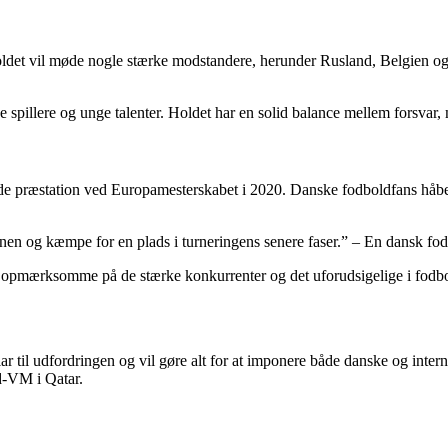
det vil møde nogle stærke modstandere, herunder Rusland, Belgien og 
spillere og unge talenter. Holdet har en solid balance mellem forsvar, 
nde præstation ved Europamesterskabet i 2020. Danske fodboldfans håber
anen og kæmpe for en plads i turneringens senere faser.” – En dansk fo
er opmærksomme på de stærke konkurrenter og det uforudsigelige i fodb
 til udfordringen og vil gøre alt for at imponere både danske og intern
ld-VM i Qatar.