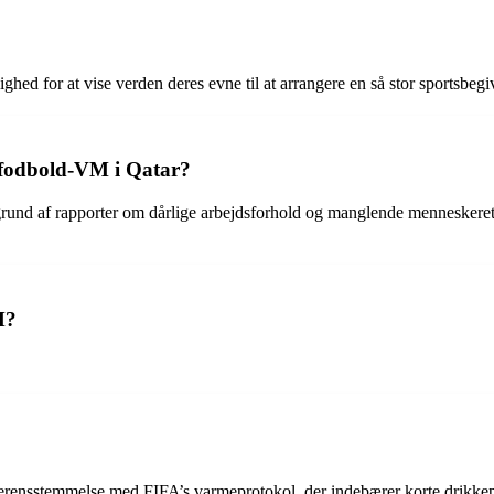
ghed for at vise verden deres evne til at arrangere en så stor sportsb
 fodbold-VM i Qatar?
nd af rapporter om dårlige arbejdsforhold og manglende menneskerettigh
M?
overensstemmelse med FIFA’s varmeprotokol, der indebærer korte drikkep