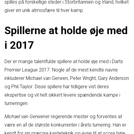
spilles på forskellige steder i Storbritannien og Irland, hvilket
giver en unik atmosfære til hver kamp.
Spillerne at holde øje med
i 2017
Der er mange talentfulde spillere at holde øje med i Darts
Premier League 2017. Nogle af de mest kendte navne
inkluderer Michael van Gerwen, Peter Wright, Gary Anderson
og Phil Taylor. Disse spillere har tidligere vist deres
ekspertise og vil helt sikkert levere spændende kampe i
turneringen.
Michael van Gerwen
er regerende mester og forventes at
være en af de største konkurrenter i årets turnering. Han er
kendt for sin præcise kasteteknik og evne til at score høje