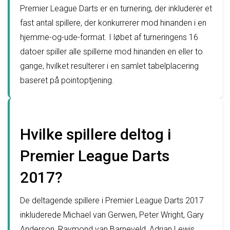
Premier League Darts er en turnering, der inkluderer et
fast antal spillere, der konkurrerer mod hinanden i en
hjemme-og-ude-format. I løbet af turneringens 16
datoer spiller alle spillerne mod hinanden en eller to
gange, hvilket resulterer i en samlet tabelplacering
baseret på pointoptjening.
Hvilke spillere deltog i
Premier League Darts
2017?
De deltagende spillere i Premier League Darts 2017
inkluderede Michael van Gerwen, Peter Wright, Gary
Anderson, Raymond van Barneveld, Adrian Lewis,