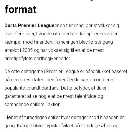
format
Darts Premier League
er en turnering, der strækker sig
over flere uger, hvor de otte bedste dartspillere i verden
kæmper mod hinanden. Turneringen blev første gang
afholdt i 2005 og har vokset sig til en af de mest
prestigefyldte dartbegivenheder.
De otte deltagerne i Premier League er håndplukket baseret
på deres resultater i den foregående sæson og deres
popularitet blandt dartfans. Dette betyder, at du er
garanteret at se nogle af de mest talentfulde og
spændende spillere i aktion.
I løbet af turneringen spiller hver deltager mod hinanden én
gang. Kampe bliver typisk afviklet på torsdage aften og