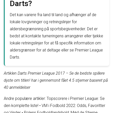
Darts?
Det kan variere fra land til land og afhænger af de
lokale lovgivninger og retningslinjer for
aldersbegrænsning på sportsbegivenheder. Det er
bedst at kontakte turneringens arrangører eller tjekke
lokale retningslinjer for at få specifik information om
aldersgrænser for at deltage eller se Premier League
Darts.
Artiklen Darts Premier League 2017 – Se de bedste spillere
dyste om titlen! har i gennemsnit fået
4.5
stjerner baseret på
40
anmeldelser
Andre populære artikler:
Topscorere i Premier League: Se
den komplette liste!
•
VM i Fodbold 2022: Odds, Favoritter
og Vinder
•
Polens Fodboldlandshold: Mød de Stjerne