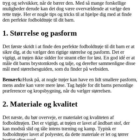
tryg og selvsikker, når de bærer den. Med så mange forskellige
muligheder derude kan det dog være overvældende at vælge den
rette trøje. Her er nogle tips og tricks til at hjælpe dig med at finde
den perfekte fodboldtrøje til dit barn.
1. Størrelse og pasform
Det første skridt i at finde den perfekte fodboldtrøje til dit barn er at
sikre dig, at du vælger den rigtige størrelse og pasform. Det er
vigtigt, at trøjen ikke sidder for stramt eller for løst. En god idé er at
måle dit barns brystomkreds og talje, og derefter sammenligne disse
mål med størrelsesguiden, som du finder på websiden.
Bemærk:
Husk på, at nogle trøjer kan have en lidt smallere pasform,
mens andre kan være mere løse. Tag højde for dit barns personlige
præferencer og kropsbygning, når du vælger størrelsen.
2. Materiale og kvalitet
Det næste, du bør overveje, er materialet og kvaliteten af
fodboldtrøjen. Det er vigtigt, at trøjen er lavet af åndbart stof, der
kan modstå slid og tåle intens træning og kamp. Typisk er
fodboldtrøjer lavet af polyester, da dette materiale er let og tørrer
hurtigt efter sved.