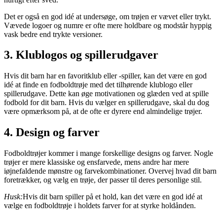
Det er også en god idé at undersøge, om trøjen er vævet eller trykt.
Vævede logoer og numre er ofte mere holdbare og modstår hyppig
vask bedre end trykte versioner.
3. Klublogos og spillerudgaver
Hvis dit barn har en favoritklub eller -spiller, kan det være en god
idé at finde en fodboldtrøje med det tilhørende klublogo eller
spillerudgave. Dette kan øge motivationen og glæden ved at spille
fodbold for dit barn. Hvis du vælger en spillerudgave, skal du dog
være opmærksom på, at de ofte er dyrere end almindelige trøjer.
4. Design og farver
Fodboldtrøjer kommer i mange forskellige designs og farver. Nogle
trøjer er mere klassiske og ensfarvede, mens andre har mere
iøjnefaldende mønstre og farvekombinationer. Overvej hvad dit barn
foretrækker, og vælg en trøje, der passer til deres personlige stil.
Husk:
Hvis dit barn spiller på et hold, kan det være en god idé at
vælge en fodboldtrøje i holdets farver for at styrke holdånden.