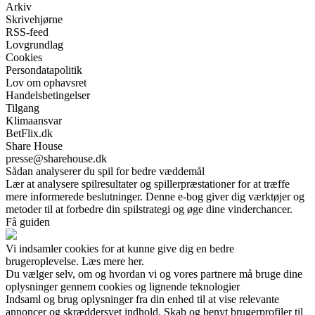
Arkiv
Skrivehjørne
RSS-feed
Lovgrundlag
Cookies
Persondatapolitik
Lov om ophavsret
Handelsbetingelser
Tilgang
Klimaansvar
BetFlix.dk
Share House
presse@sharehouse.dk
Sådan analyserer du spil for bedre væddemål
Lær at analysere spilresultater og spillerpræstationer for at træffe
mere informerede beslutninger. Denne e-bog giver dig værktøjer og
metoder til at forbedre din spilstrategi og øge dine vinderchancer.
Få guiden
Vi indsamler cookies for at kunne give dig en bedre
brugeroplevelse. Læs mere her.
Du vælger selv, om og hvordan vi og vores partnere må bruge dine
oplysninger gennem cookies og lignende teknologier
Indsaml og brug oplysninger fra din enhed til at vise relevante
annoncer og skræddersyet indhold. Skab og benyt brugerprofiler til