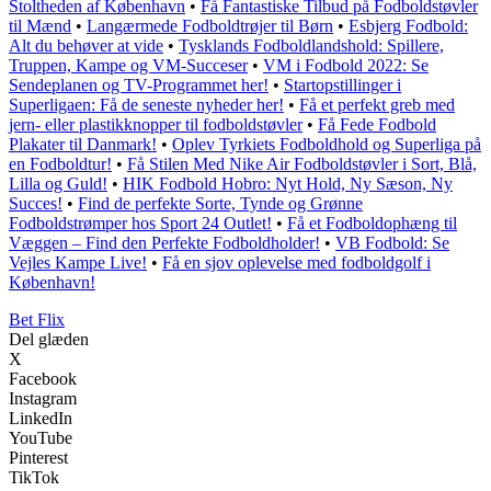
Stoltheden af København
•
Få Fantastiske Tilbud på Fodboldstøvler
til Mænd
•
Langærmede Fodboldtrøjer til Børn
•
Esbjerg Fodbold:
Alt du behøver at vide
•
Tysklands Fodboldlandshold: Spillere,
Truppen, Kampe og VM-Succeser
•
VM i Fodbold 2022: Se
Sendeplanen og TV-Programmet her!
•
Startopstillinger i
Superligaen: Få de seneste nyheder her!
•
Få et perfekt greb med
jern- eller plastikknopper til fodboldstøvler
•
Få Fede Fodbold
Plakater til Danmark!
•
Oplev Tyrkiets Fodboldhold og Superliga på
en Fodboldtur!
•
Få Stilen Med Nike Air Fodboldstøvler i Sort, Blå,
Lilla og Guld!
•
HIK Fodbold Hobro: Nyt Hold, Ny Sæson, Ny
Succes!
•
Find de perfekte Sorte, Tynde og Grønne
Fodboldstrømper hos Sport 24 Outlet!
•
Få et Fodboldophæng til
Væggen – Find den Perfekte Fodboldholder!
•
VB Fodbold: Se
Vejles Kampe Live!
•
Få en sjov oplevelse med fodboldgolf i
København!
Bet Flix
Del glæden
X
Facebook
Instagram
LinkedIn
YouTube
Pinterest
TikTok