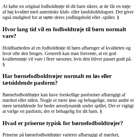
At købe en original fodboldtrøje til dit barn sikrer, at de får en trøje
af høj kvalitet med autentiske klub- eller landsholdslogoer. Det giver
også mulighed for at støtte deres yndlingshold eller -spiller. §
Hvor lang tid vil en fodboldtrøje til børn normalt
vare?
Holdbarheden af en fodboldtrøje til børn afhænger af kvaliteten og
hvor ofte den bruges. Generelt kan man forvente, at en god
kvalitetstrøje vil vare i flere sæsoner, hvis den bliver passet godt på.
§
Har børnefodboldtrøjer normalt en løs eller
tætsiddende pasform?
Børnefodboldtrøjer kan have forskellige pasformer afhængigt af
mærket eller stilen. Nogle er mere løse og behagelige, mens andre er
mere tætsiddende for bedre aerodynamik under spillet. Det er vigtigt
at vælge en pasform, der er behagelig for dit barn. §
Hvad er priserne typisk for børnefodboldtrøjer?
Priserne på børnefodboldtrøjer varierer afhængigt af mærket,