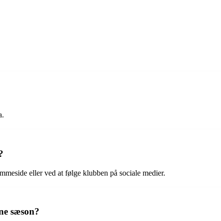
a.
?
mmeside eller ved at følge klubben på sociale medier.
nne sæson?