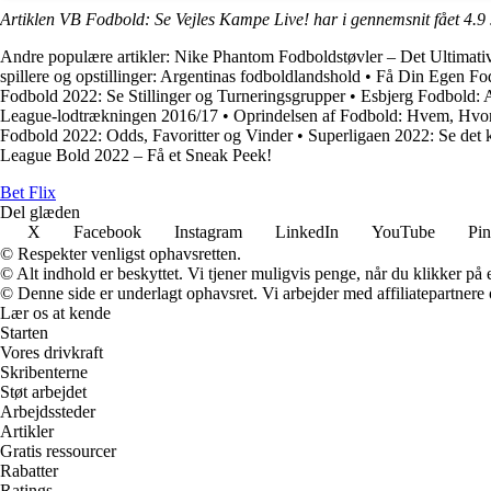
Artiklen VB Fodbold: Se Vejles Kampe Live! har i gennemsnit fået
4.9
Andre populære artikler:
Nike Phantom Fodboldstøvler – Det Ultimativ
spillere og opstillinger: Argentinas fodboldlandshold
•
Få Din Egen Fod
Fodbold 2022: Se Stillinger og Turneringsgrupper
•
Esbjerg Fodbold: A
League-lodtrækningen 2016/17
•
Oprindelsen af Fodbold: Hvem, Hvo
Fodbold 2022: Odds, Favoritter og Vinder
•
Superligaen 2022: Se det
League Bold 2022 – Få et Sneak Peek!
Bet Flix
Del glæden
X
Facebook
Instagram
LinkedIn
YouTube
Pin
© Respekter venligst ophavsretten.
© Alt indhold er beskyttet. Vi tjener muligvis penge, når du klikker på e
© Denne side er underlagt ophavsret. Vi arbejder med affiliatepartnere 
Lær os at kende
Starten
Vores drivkraft
Skribenterne
Støt arbejdet
Arbejdssteder
Artikler
Gratis ressourcer
Rabatter
Ratings