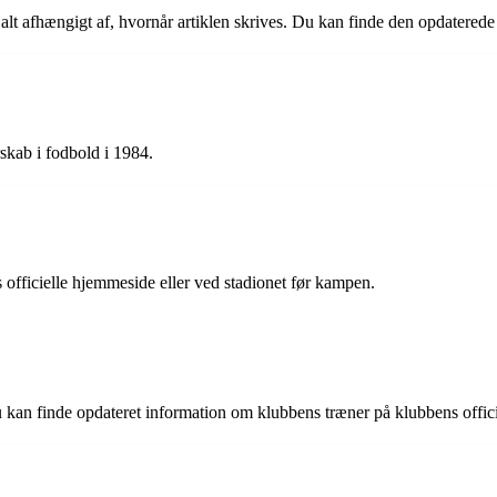
alt afhængigt af, hvornår artiklen skrives. Du kan finde den opdaterede 
rskab i fodbold i 1984.
officielle hjemmeside eller ved stadionet før kampen.
 kan finde opdateret information om klubbens træner på klubbens offic