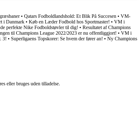
tgræsbaner
•
Qatars Fodboldlandshold: Et Blik På Succesen
•
VM-
t i Danmark
•
Køb en Læder Fodbold hos Sportmaster!
•
VM i
de perfekte Nike Fodboldstøvler til dig!
•
Resultatet af Champions
ngen til Champions League 2022/2023 er nu offentliggjort!
•
VM i
. 3!
•
Superligaens Topskorer: Se hvem der fører an!
•
Ny Champions
s eller bruges uden tilladelse.