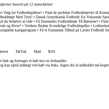
stjerner baseret på
12
anmeldelser
e Valg for Fodboldspillere!
•
Find de perfekte Fodboldstøvler til Kuns
boldtrøje Med Tryk!
•
Dansk Amerikansk Fodbold: En Voksende Spor
lt du behøver at vide
•
Få Danmarks Fodboldtrøje Til Børnene!
•
Find 
rnår og Hvor?
•
Verdens Bedste Kvindelige Fodboldspiller
•
Lodtrækni
 komplette kampprogram
•
Få et Fantastisk Tilbud på Læder Fodbold Str
terest
TikTok
Mail
RSS
t link og foretager et køb hos en forhandler.
og kan opnå indtægt ved køb via links. Ingen del af indholdet må kopiere