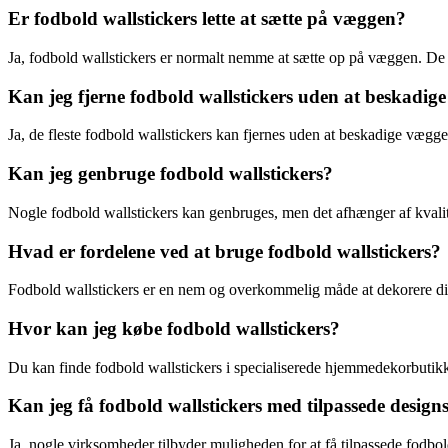
Er fodbold wallstickers lette at sætte på væggen?
Ja, fodbold wallstickers er normalt nemme at sætte op på væggen. De 
Kan jeg fjerne fodbold wallstickers uden at beskadig
Ja, de fleste fodbold wallstickers kan fjernes uden at beskadige væggen
Kan jeg genbruge fodbold wallstickers?
Nogle fodbold wallstickers kan genbruges, men det afhænger af kvalit
Hvad er fordelene ved at bruge fodbold wallstickers?
Fodbold wallstickers er en nem og overkommelig måde at dekorere dit 
Hvor kan jeg købe fodbold wallstickers?
Du kan finde fodbold wallstickers i specialiserede hjemmedekorbutikke
Kan jeg få fodbold wallstickers med tilpassede design
Ja, nogle virksomheder tilbyder muligheden for at få tilpassede fodbol