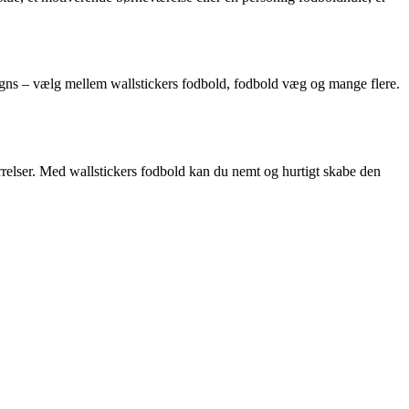
signs – vælg mellem wallstickers fodbold, fodbold væg og mange flere.
tørrelser. Med wallstickers fodbold kan du nemt og hurtigt skabe den