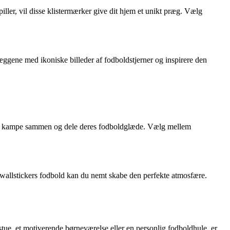
ler, vil disse klistermærker give dit hjem et unikt præg. Vælg
æggene med ikoniske billeder af fodboldstjerner og inspirere den
n se kampe sammen og dele deres fodboldglæde. Vælg mellem
 wallstickers fodbold kan du nemt skabe den perfekte atmosfære.
stue, et motiverende børneværelse eller en personlig fodboldhule, er