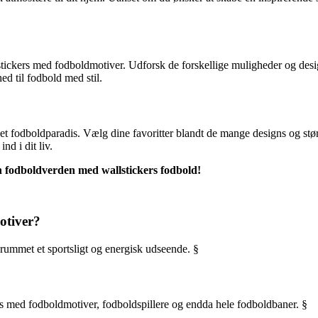
lstickers med fodboldmotiver. Udforsk de forskellige muligheder og de
ed til fodbold med stil.
t eget fodboldparadis. Vælg dine favoritter blandt de mange designs og s
d i dit liv.
gen fodboldverden med wallstickers fodbold!
otiver?
rummet et sportsligt og energisk udseende. §
ers med fodboldmotiver, fodboldspillere og endda hele fodboldbaner. §