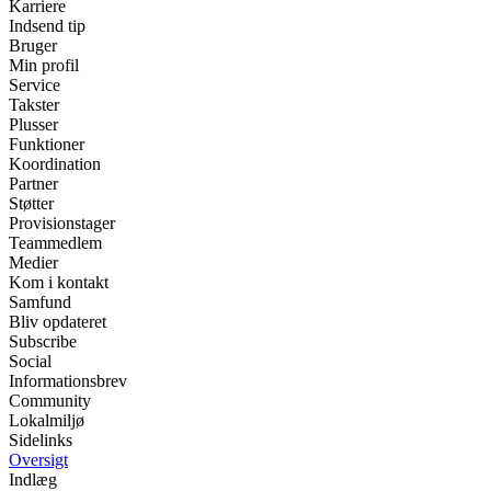
Karriere
Indsend tip
Bruger
Min profil
Service
Takster
Plusser
Funktioner
Koordination
Partner
Støtter
Provisionstager
Teammedlem
Medier
Kom i kontakt
Samfund
Bliv opdateret
Subscribe
Social
Informationsbrev
Community
Lokalmiljø
Sidelinks
Oversigt
Indlæg