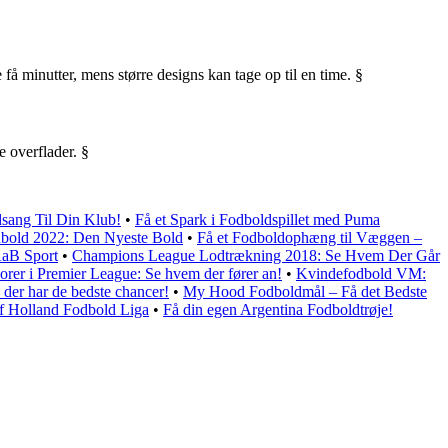
få minutter, mens større designs kan tage op til en time. §
e overflader. §
sang Til Din Klub!
•
Få et Spark i Fodboldspillet med Puma
old 2022: Den Nyeste Bold
•
Få et Fodboldophæng til Væggen –
AaB Sport
•
Champions League Lodtrækning 2018: Se Hvem Der Går
orer i Premier League: Se hvem der fører an!
•
Kvindefodbold VM:
der har de bedste chancer!
•
My Hood Fodboldmål – Få det Bedste
 Holland Fodbold Liga
•
Få din egen Argentina Fodboldtrøje!