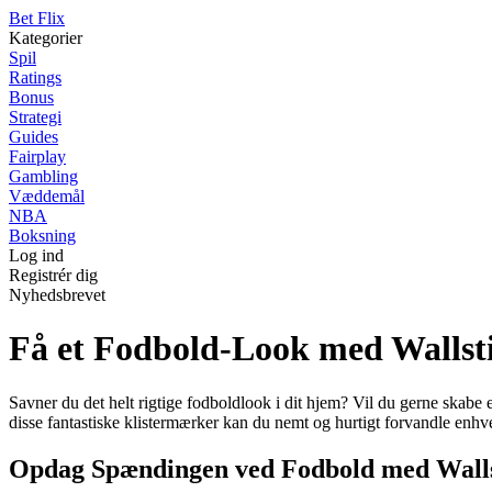
Bet Flix
Kategorier
Spil
Ratings
Bonus
Strategi
Guides
Fairplay
Gambling
Væddemål
NBA
Boksning
Log ind
Registrér dig
Nyhedsbrevet
Få et Fodbold-Look med Wallsti
Savner du det helt rigtige fodboldlook i dit hjem? Vil du gerne skabe
disse fantastiske klistermærker kan du nemt og hurtigt forvandle enhve
Opdag Spændingen ved Fodbold med Walls