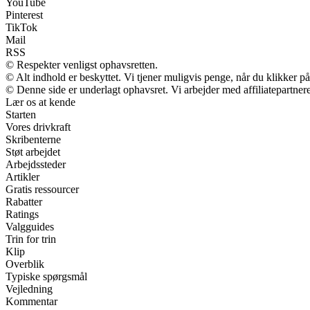
YouTube
Pinterest
TikTok
Mail
RSS
© Respekter venligst ophavsretten.
© Alt indhold er beskyttet. Vi tjener muligvis penge, når du klikker på
© Denne side er underlagt ophavsret. Vi arbejder med affiliatepartnere
Lær os at kende
Starten
Vores drivkraft
Skribenterne
Støt arbejdet
Arbejdssteder
Artikler
Gratis ressourcer
Rabatter
Ratings
Valgguides
Trin for trin
Klip
Overblik
Typiske spørgsmål
Vejledning
Kommentar