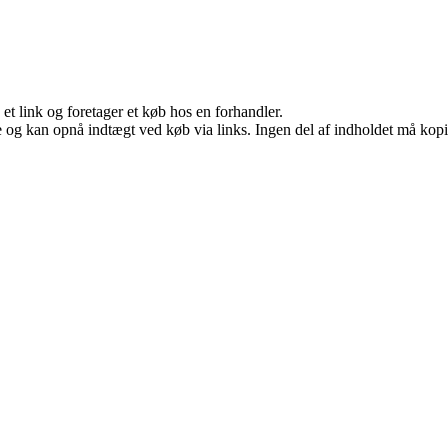
 et link og foretager et køb hos en forhandler.
 og kan opnå indtægt ved køb via links. Ingen del af indholdet må kopier