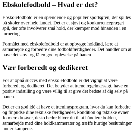
Ebskolefodbold – Hvad er det?
Ebskolefodbold er en spændende og populær sportsgren, der spilles
på skoler over hele landet. Det er et sjovt og konkurrencepræget
spil, der ofte involverer små hold, der kæmper mod hinanden i en
turnering.
Formålet med ebskolefodbold er at opbygge holdånd, lære at
samarbejde og forbedre dine fodboldfærdigheder. Det handler om at
have det sjovt og få en god oplevelse på banen.
Vær forberedt og dedikeret
For at opnå succes med ebskolefodbold er det vigtigt at være
forberedt og dedikeret. Det betyder at træne regelmæssigt, have en
positiv indstilling og være villig til at give det bedste af dig selv på
banen.
Det er en god idé at have et træningsprogram, hvor du kan forbedre
og finpudse dine tekniske færdigheder, kondition og taktiske evner.
Jo mere du øver, desto bedre bliver du til at håndtere bolden,
samarbejde med dine holdkammerater og træffe hurtige beslutninger
under kampene.