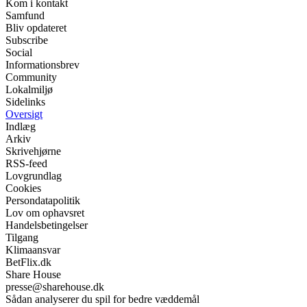
Kom i kontakt
Samfund
Bliv opdateret
Subscribe
Social
Informationsbrev
Community
Lokalmiljø
Sidelinks
Oversigt
Indlæg
Arkiv
Skrivehjørne
RSS-feed
Lovgrundlag
Cookies
Persondatapolitik
Lov om ophavsret
Handelsbetingelser
Tilgang
Klimaansvar
BetFlix.dk
Share House
presse@sharehouse.dk
Sådan analyserer du spil for bedre væddemål