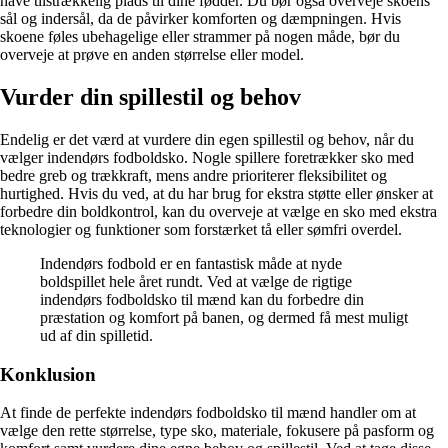
have tilstrækkelig plads til dine fødder. Du bør også overveje skoens
sål og indersål, da de påvirker komforten og dæmpningen. Hvis
skoene føles ubehagelige eller strammer på nogen måde, bør du
overveje at prøve en anden størrelse eller model.
Vurder din spillestil og behov
Endelig er det værd at vurdere din egen spillestil og behov, når du
vælger indendørs fodboldsko. Nogle spillere foretrækker sko med
bedre greb og trækkraft, mens andre prioriterer fleksibilitet og
hurtighed. Hvis du ved, at du har brug for ekstra støtte eller ønsker at
forbedre din boldkontrol, kan du overveje at vælge en sko med ekstra
teknologier og funktioner som forstærket tå eller sømfri overdel.
Indendørs fodbold er en fantastisk måde at nyde
boldspillet hele året rundt. Ved at vælge de rigtige
indendørs fodboldsko til mænd kan du forbedre din
præstation og komfort på banen, og dermed få mest muligt
ud af din spilletid.
Konklusion
At finde de perfekte indendørs fodboldsko til mænd handler om at
vælge den rette størrelse, type sko, materiale, fokusere på pasform og