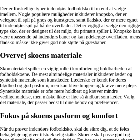
Der er forskellige typer indendørs fodboldsko til mænd at vælge
imellem. Nogle populære muligheder inkluderer knopsko, der er
velegnet til spil på græs og kunstgræs, samt fladsko, der er mere egnet
til indendørs spil på hårde overflader. Det er vigtigt at vælge den rigtige
type sko, der er designet til det miljø, du primært spiller i. Knopsko kan
være upassende på indendørs baner og kan ødelægge overfladen, mens
fladsko måske ikke giver god nok støtte på græsbaner.
Overvej skoens materiale
Skomaterialet spiller en vigtig rolle i komforten og holdbarheden af ​​
fodboldskoene. De mest almindelige materialer inkluderer læder og
syntetisk materiale som kunstlæder. Lædersko er kendt for deres
blødhed og god pasform, men kan blive tungere og kræve mere pleje.
Syntetiske materiale er ofte mere holdbart og kræver mindre
vedligeholdelse, men måske ikke er lige så åndbart som læder. Vælg
det materiale, der passer bedst til dine behov og præferencer.
Fokus på skoens pasform og komfort
Når du prøver indendørs fodboldsko, skal du sikre dig, at de føles
behagelige og giver tilstrækkelig støtte. Skoene skal passe godt og