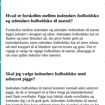
Hvad er forskellen mellem indendørs fodboldsko
og udendørs fodboldsko til mænd?
Forskellen mellem indendørs og udendørs fodboldsko til mænd
ligger primært i designet og sålen. Indendørs fodboldsko har en
fladere og mere fleksibel sål, der giver bedre greb på
indendørsbaner, mens udendørs fodboldsko har en mere robust
sål med knopper til at håndtere ujævnt terræn og græs. Det er
vigtigt at vælge de rigtige fodboldsko til mænd, afhængigt af
om man spiller indenfor eller udenfor.
Skal jeg vælge indendørs fodboldsko med
udstyret pigge?
Indendørs fodboldsko til mænd kommer normalt uden udstyret
pigge, da de er beregnet til at blive brugt på indendørsbaner
med flade overflader. Pigge kan faktisk skade overfladen og
forhindre dig i at få godt greb. Indendørs fodboldsko til mænd
bør normalt ikke have udstyret pigge for at undgå skader og for