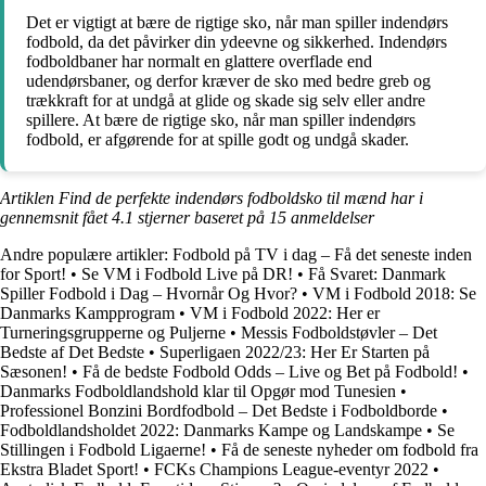
Det er vigtigt at bære de rigtige sko, når man spiller indendørs
fodbold, da det påvirker din ydeevne og sikkerhed. Indendørs
fodboldbaner har normalt en glattere overflade end
udendørsbaner, og derfor kræver de sko med bedre greb og
trækkraft for at undgå at glide og skade sig selv eller andre
spillere. At bære de rigtige sko, når man spiller indendørs
fodbold, er afgørende for at spille godt og undgå skader.
Artiklen Find de perfekte indendørs fodboldsko til mænd har i
gennemsnit fået
4.1
stjerner baseret på
15
anmeldelser
Andre populære artikler:
Fodbold på TV i dag – Få det seneste inden
for Sport!
•
Se VM i Fodbold Live på DR!
•
Få Svaret: Danmark
Spiller Fodbold i Dag – Hvornår Og Hvor?
•
VM i Fodbold 2018: Se
Danmarks Kampprogram
•
VM i Fodbold 2022: Her er
Turneringsgrupperne og Puljerne
•
Messis Fodboldstøvler – Det
Bedste af Det Bedste
•
Superligaen 2022/23: Her Er Starten på
Sæsonen!
•
Få de bedste Fodbold Odds – Live og Bet på Fodbold!
•
Danmarks Fodboldlandshold klar til Opgør mod Tunesien
•
Professionel Bonzini Bordfodbold – Det Bedste i Fodboldborde
•
Fodboldlandsholdet 2022: Danmarks Kampe og Landskampe
•
Se
Stillingen i Fodbold Ligaerne!
•
Få de seneste nyheder om fodbold fra
Ekstra Bladet Sport!
•
FCKs Champions League-eventyr 2022
•