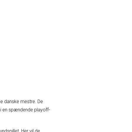
ive danske mestre. De
n i en spændende playoff-
ndspillet. Her vil de