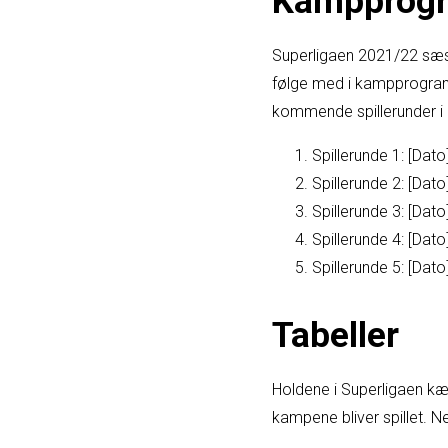
Kampprogr
Superligaen 2021/22 sæ
følge med i kampprogramm
kommende spillerunder i 
Spillerunde 1: [Dato
Spillerunde 2: [Dato
Spillerunde 3: [Dato
Spillerunde 4: [Dato
Spillerunde 5: [Dato
Tabeller
Holdene i Superligaen kæ
kampene bliver spillet. 