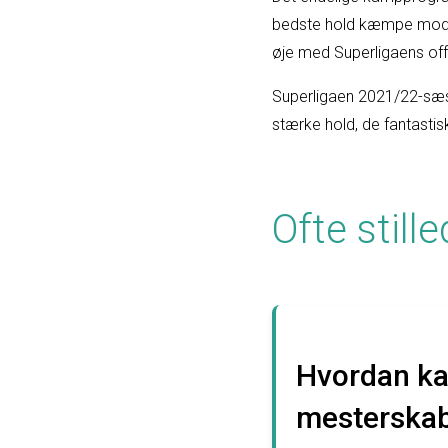
bedste hold kæmpe mod h
øje med Superligaens off
Superligaen 2021/22-sæso
stærke hold, de fantastis
Ofte stil
Hvordan ka
mesterskab