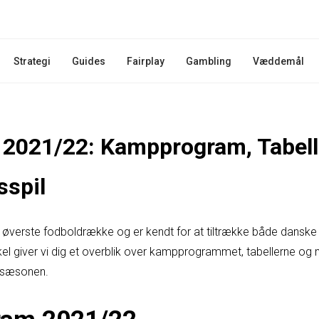
Strategi
Guides
Fairplay
Gambling
Væddemål
 2021/22: Kampprogram, Tabell
spil
øverste fodboldrække og er kendt for at tiltrække både danske 
kel giver vi dig et overblik over kampprogrammet, tabellerne og 
-sæsonen.