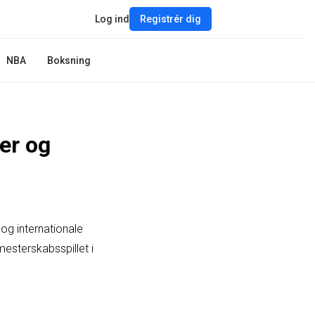
Log ind
Registrér dig
NBA
Boksning
er og
og internationale
mesterskabsspillet i