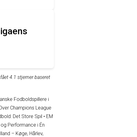
ligaens
 fået
4.1
stjerner baseret
anske Fodboldspillere i
n Over Champions League
old: Det Store Spil
•
EM
 og Performance i Én
land – Køge, Hårlev,