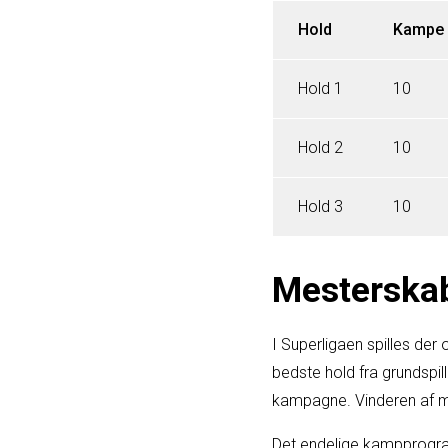
Hold
Kampe
Hold 1
10
Hold 2
10
Hold 3
10
Mesterskab
I Superligaen spilles de
bedste hold fra grundspil
kampagne. Vinderen af m
Det endelige kampprogram f