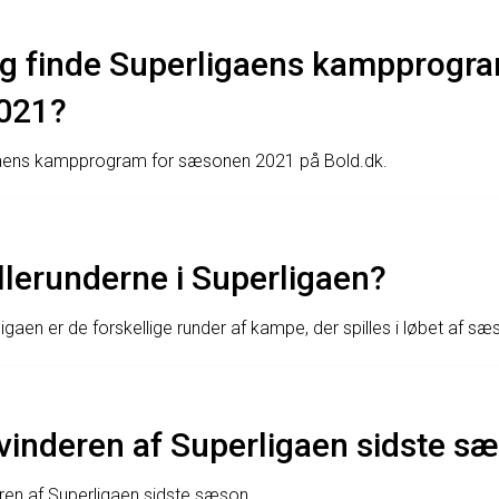
eg finde Superligaens kampprogra
021?
gaens kampprogram for sæsonen 2021 på Bold.dk.
llerunderne i Superligaen?
ligaen er de forskellige runder af kampe, der spilles i løbet af s
vinderen af Superligaen sidste s
ren af Superligaen sidste sæson.