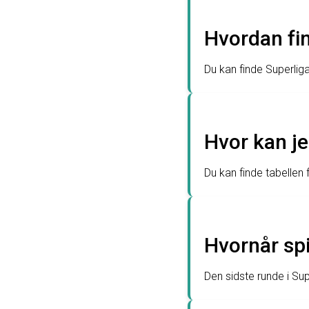
Hvordan fin
Du kan finde Superlig
Hvor kan je
Du kan finde tabellen 
Hvornår spi
Den sidste runde i Sup