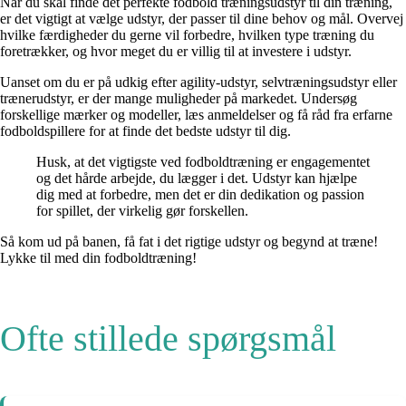
Når du skal finde det perfekte fodbold træningsudstyr til din træning,
er det vigtigt at vælge udstyr, der passer til dine behov og mål. Overvej
hvilke færdigheder du gerne vil forbedre, hvilken type træning du
foretrækker, og hvor meget du er villig til at investere i udstyr.
Uanset om du er på udkig efter agility-udstyr, selvtræningsudstyr eller
trænerudstyr, er der mange muligheder på markedet. Undersøg
forskellige mærker og modeller, læs anmeldelser og få råd fra erfarne
fodboldspillere for at finde det bedste udstyr til dig.
Husk, at det vigtigste ved fodboldtræning er engagementet
og det hårde arbejde, du lægger i det. Udstyr kan hjælpe
dig med at forbedre, men det er din dedikation og passion
for spillet, der virkelig gør forskellen.
Så kom ud på banen, få fat i det rigtige udstyr og begynd at træne!
Lykke til med din fodboldtræning!
Ofte stillede spørgsmål