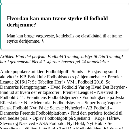
Hvordan kan man træne styrke til fodbold
derhjemme?
Man kan bruge vægtveste, kettlebells og elastikbånd til at træne
styrke derhjemme. §
Artiklen Find det perfekte Fodbold Træningsudstyr til Din Træning!
har i gennemsnit fået
4.1
stjerner baseret på
24
anmeldelser
Andre populære artikler:
Fodboldgolf i Sunds – En sjov og sund
aktivitet!
•
KB Boldklub: Fodboldsucces på hjemmebane
•
Premier
League 2016/17: Se Tabellen Her!
•
VM i Fodbold 2018: Se
Danmarks Kampprogram
•
Hvad Fodbold Var og Hvad Det Betyder
•
Find ud af hvem der er topscorer i Premier League!
•
Næstved IF
Fodbold U11: Fremtidens Fodboldstjerner?
•
Fodboldglæde på Jyske
Efterskoler
•
Nike Mercurial Fodboldstøvler – Superfly og Vapor
•
Dansk Fodbold Nyt: Få de Seneste Nyheder!
•
AB Fodbold –
Danmarks Førende Fodboldplatform
•
Find den perfekte fodbold til
den bedste pris!
•
Oplev Fodboldgolf på Sjælland – Køge, Hårlev,
Stevns og Næstved
•
ASA Fodbold: Nyt Hold, Nyt Håb!
•
Se
Superligaens Stilling Lige Nu!
•
Test Din Fodboldviden: Få Svar på