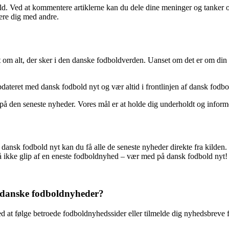
bold. Ved at kommentere artiklerne kan du dele dine meninger og tanker
ere dig med andre.
om alt, der sker i den danske fodboldverden. Uanset om det er om din yn
dateret med dansk fodbold nyt og vær altid i frontlinjen af dansk fodb
å den seneste nyheder. Vores mål er at holde dig underholdt og informer
ansk fodbold nyt kan du få alle de seneste nyheder direkte fra kilden
Gå ikke glip af en eneste fodboldnyhed – vær med på dansk fodbold nyt!
e danske fodboldnyheder?
at følge betroede fodboldnyhedssider eller tilmelde dig nyhedsbreve f