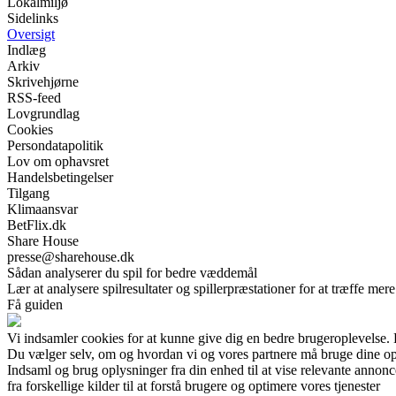
Lokalmiljø
Sidelinks
Oversigt
Indlæg
Arkiv
Skrivehjørne
RSS-feed
Lovgrundlag
Cookies
Persondatapolitik
Lov om ophavsret
Handelsbetingelser
Tilgang
Klimaansvar
BetFlix.dk
Share House
presse@sharehouse.dk
Sådan analyserer du spil for bedre væddemål
Lær at analysere spilresultater og spillerpræstationer for at træffe me
Få guiden
Vi indsamler cookies for at kunne give dig en bedre brugeroplevelse.
Du vælger selv, om og hvordan vi og vores partnere må bruge dine o
Indsaml og brug oplysninger fra din enhed til at vise relevante annonc
fra forskellige kilder til at forstå brugere og optimere vores tjenester