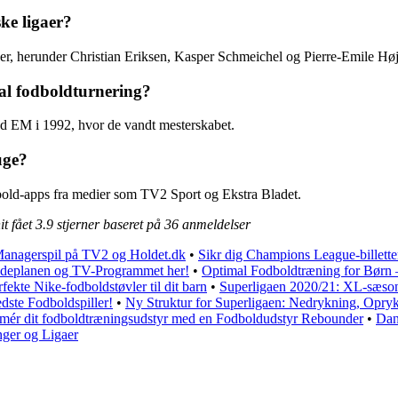
ske ligaer?
igaer, herunder Christian Eriksen, Kasper Schmeichel og Pierre-Emile Høj
al fodboldturnering?
ed EM i 1992, hvor de vandt mesterskabet.
uge?
dbold-apps fra medier som TV2 Sport og Ekstra Bladet.
t fået
3.9
stjerner baseret på
36
anmeldelser
Managerspil på TV2 og Holdet.dk
•
Sikr dig Champions League-billetter
deplanen og TV-Programmet her!
•
Optimal Fodboldtræning for Børn 
fekte Nike-fodboldstøvler til dit barn
•
Superligaen 2020/21: XL-sæson
dste Fodboldspiller!
•
Ny Struktur for Superligaen: Nedrykning, Opryk
mér dit fodboldtræningsudstyr med en Fodboldudstyr Rebounder
•
Dan
nger og Ligaer