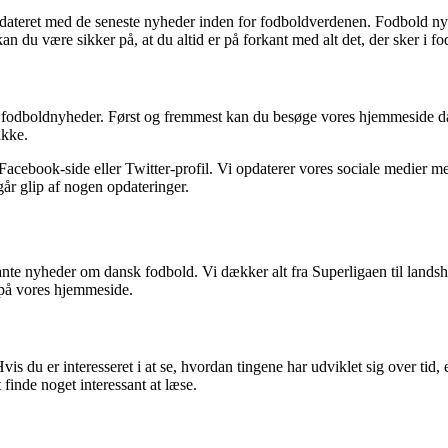
opdateret med de seneste nyheder inden for fodboldverdenen. Fodbold ny
n du være sikker på, at du altid er på forkant med alt det, der sker i 
 fodboldnyheder. Først og fremmest kan du besøge vores hjemmeside dagl
akke.
 Facebook-side eller Twitter-profil. Vi opdaterer vores sociale medier me
går glip af nogen opdateringer.
ante nyheder om dansk fodbold. Vi dækker alt fra Superligaen til landsh
e på vores hjemmeside.
s du er interesseret i at se, hvordan tingene har udviklet sig over tid, e
 finde noget interessant at læse.