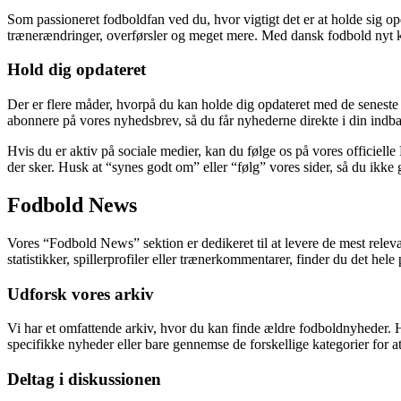
Som passioneret fodboldfan ved du, hvor vigtigt det er at holde sig 
trænerændringer, overførsler og meget mere. Med dansk fodbold nyt ka
Hold dig opdateret
Der er flere måder, hvorpå du kan holde dig opdateret med de seneste
abonnere på vores nyhedsbrev, så du får nyhederne direkte i din indb
Hvis du er aktiv på sociale medier, kan du følge os på vores officielle
der sker. Husk at “synes godt om” eller “følg” vores sider, så du ikke 
Fodbold News
Vores “Fodbold News” sektion er dedikeret til at levere de mest relev
statistikker, spillerprofiler eller trænerkommentarer, finder du det hel
Udforsk vores arkiv
Vi har et omfattende arkiv, hvor du kan finde ældre fodboldnyheder. Hvi
specifikke nyheder eller bare gennemse de forskellige kategorier for at
Deltag i diskussionen