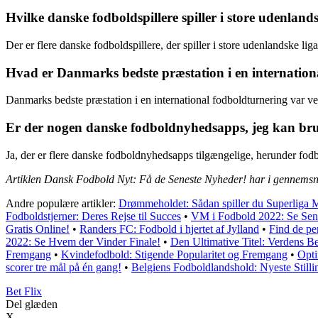
Hvilke danske fodboldspillere spiller i store udenland
Der er flere danske fodboldspillere, der spiller i store udenlandske l
Hvad er Danmarks bedste præstation i en internation
Danmarks bedste præstation i en international fodboldturnering var v
Er der nogen danske fodboldnyhedsapps, jeg kan br
Ja, der er flere danske fodboldnyhedsapps tilgængelige, herunder fo
Artiklen Dansk Fodbold Nyt: Få de Seneste Nyheder! har i gennemsni
Andre populære artikler:
Drømmeholdet: Sådan spiller du Superliga 
Fodboldstjerner: Deres Rejse til Succes
•
VM i Fodbold 2022: Se Sen
Gratis Online!
•
Randers FC: Fodbold i hjertet af Jylland
•
Find de per
2022: Se Hvem der Vinder Finale!
•
Den Ultimative Titel: Verdens Be
Fremgang
•
Kvindefodbold: Stigende Popularitet og Fremgang
•
Opti
scorer tre mål på én gang!
•
Belgiens Fodboldlandshold: Nyeste Stilli
Bet Flix
Del glæden
X