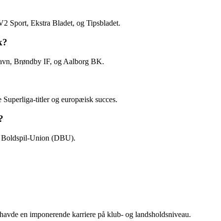
2 Sport, Ekstra Bladet, og Tipsbladet.
k?
avn, Brøndby IF, og Aalborg BK.
uperliga-titler og europæisk succes.
?
k Boldspil-Union (DBU).
 havde en imponerende karriere på klub- og landsholdsniveau.