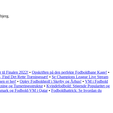
bjerg.
 til Finalen 2022!
•
Opskriften på den perfekte Fodboldbane Kage!
•
– Find Det Rette Træningssæt!
•
Se Champions League Live Stream
en er her!
•
Oplev Fodboldgolf i Skejby og Århus!
•
VM i Fodbold
ning og Turneringsstruktur
•
Kvindefodbold: Stigende Popularitet og
mark og Fodbold-VM i Qatar
•
Fodboldhattrick: Se hvordan du