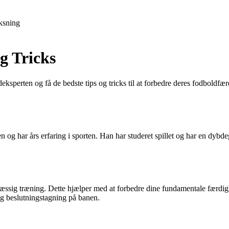
ksning
g Tricks
ksperten og få de bedste tips og tricks til at forbedre deres fodboldfær
g har års erfaring i sporten. Han har studeret spillet og har en dybdeg
elmæssig træning. Dette hjælper med at forbedre dine fundamentale færdi
og beslutningstagning på banen.