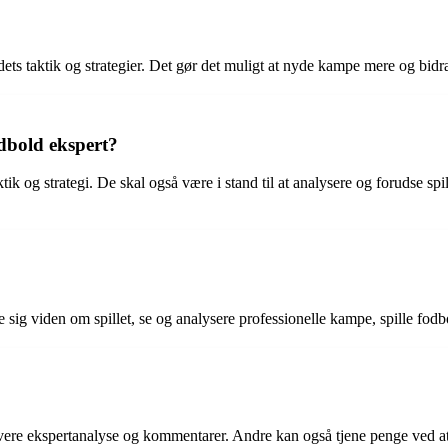
 dets taktik og strategier. Det gør det muligt at nyde kampe mere og bid
dbold ekspert?
aktik og strategi. De skal også være i stand til at analysere og forudse s
 sig viden om spillet, se og analysere professionelle kampe, spille fodb
 levere ekspertanalyse og kommentarer. Andre kan også tjene penge ved a