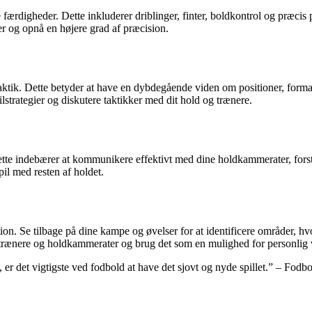
ke færdigheder. Dette inkluderer driblinger, finter, boldkontrol og præc
er og opnå en højere grad af præcision.
ts taktik. Dette betyder at have en dybdegående viden om positioner, for
lstrategier og diskutere taktikker med dit hold og trænere.
 Dette indebærer at kommunikere effektivt med dine holdkammerater, for
il med resten af holdet.
on. Se tilbage på dine kampe og øvelser for at identificere områder, hvor
e trænere og holdkammerater og brug det som en mulighed for personlig
, er det vigtigste ved fodbold at have det sjovt og nyde spillet.” – Fodb