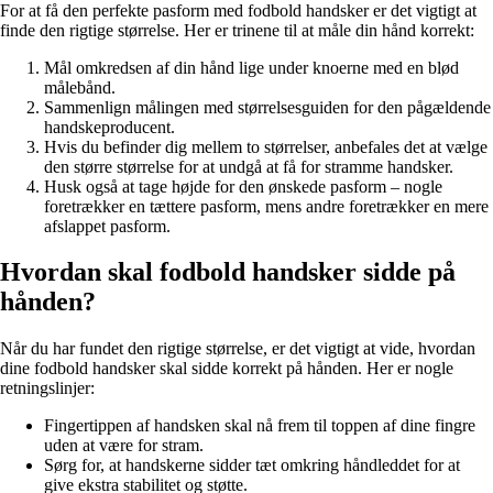
For at få den perfekte pasform med fodbold handsker er det vigtigt at
finde den rigtige størrelse. Her er trinene til at måle din hånd korrekt:
Mål omkredsen af din hånd lige under knoerne med en blød
målebånd.
Sammenlign målingen med størrelsesguiden for den pågældende
handskeproducent.
Hvis du befinder dig mellem to størrelser, anbefales det at vælge
den større størrelse for at undgå at få for stramme handsker.
Husk også at tage højde for den ønskede pasform – nogle
foretrækker en tættere pasform, mens andre foretrækker en mere
afslappet pasform.
Hvordan skal fodbold handsker sidde på
hånden?
Når du har fundet den rigtige størrelse, er det vigtigt at vide, hvordan
dine fodbold handsker skal sidde korrekt på hånden. Her er nogle
retningslinjer:
Fingertippen af handsken skal nå frem til toppen af dine fingre
uden at være for stram.
Sørg for, at handskerne sidder tæt omkring håndleddet for at
give ekstra stabilitet og støtte.