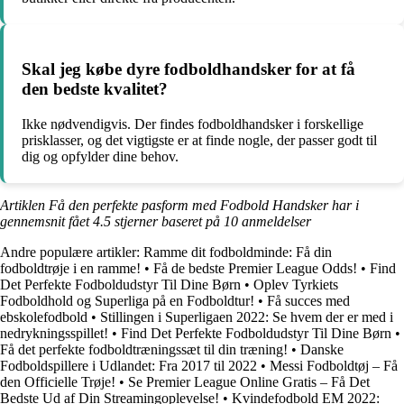
Skal jeg købe dyre fodboldhandsker for at få
den bedste kvalitet?
Ikke nødvendigvis. Der findes fodboldhandsker i forskellige
prisklasser, og det vigtigste er at finde nogle, der passer godt til
dig og opfylder dine behov.
Artiklen Få den perfekte pasform med Fodbold Handsker har i
gennemsnit fået
4.5
stjerner baseret på
10
anmeldelser
Andre populære artikler:
Ramme dit fodboldminde: Få din
fodboldtrøje i en ramme!
•
Få de bedste Premier League Odds!
•
Find
Det Perfekte Fodboldudstyr Til Dine Børn
•
Oplev Tyrkiets
Fodboldhold og Superliga på en Fodboldtur!
•
Få succes med
ebskolefodbold
•
Stillingen i Superligaen 2022: Se hvem der er med i
nedrykningsspillet!
•
Find Det Perfekte Fodboldudstyr Til Dine Børn
•
Få det perfekte fodboldtræningssæt til din træning!
•
Danske
Fodboldspillere i Udlandet: Fra 2017 til 2022
•
Messi Fodboldtøj – Få
den Officielle Trøje!
•
Se Premier League Online Gratis – Få Det
Bedste Ud af Din Streamingoplevelse!
•
Kvindefodbold EM 2022: