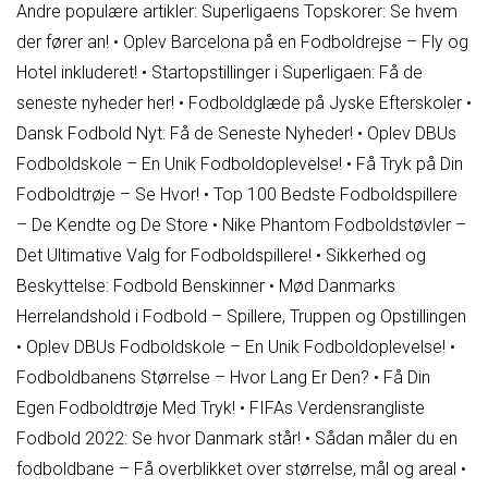
Andre populære artikler:
Superligaens Topskorer: Se hvem
der fører an!
•
Oplev Barcelona på en Fodboldrejse – Fly og
Hotel inkluderet!
•
Startopstillinger i Superligaen: Få de
seneste nyheder her!
•
Fodboldglæde på Jyske Efterskoler
•
Dansk Fodbold Nyt: Få de Seneste Nyheder!
•
Oplev DBUs
Fodboldskole – En Unik Fodboldoplevelse!
•
Få Tryk på Din
Fodboldtrøje – Se Hvor!
•
Top 100 Bedste Fodboldspillere
– De Kendte og De Store
•
Nike Phantom Fodboldstøvler –
Det Ultimative Valg for Fodboldspillere!
•
Sikkerhed og
Beskyttelse: Fodbold Benskinner
•
Mød Danmarks
Herrelandshold i Fodbold – Spillere, Truppen og Opstillingen
•
Oplev DBUs Fodboldskole – En Unik Fodboldoplevelse!
•
Fodboldbanens Størrelse – Hvor Lang Er Den?
•
Få Din
Egen Fodboldtrøje Med Tryk!
•
FIFAs Verdensrangliste
Fodbold 2022: Se hvor Danmark står!
•
Sådan måler du en
fodboldbane – Få overblikket over størrelse, mål og areal
•