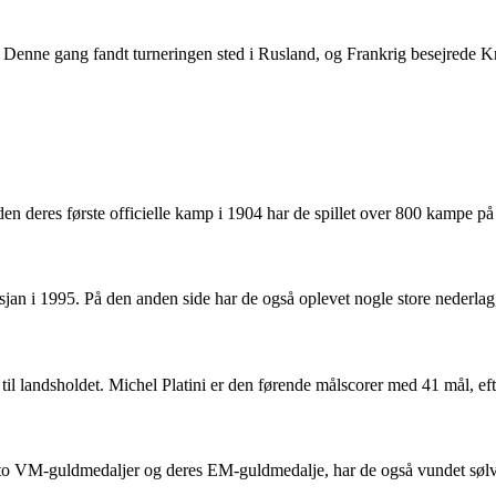
Denne gang fandt turneringen sted i Rusland, og Frankrig besejrede 
 deres første officielle kamp i 1904 har de spillet over 800 kampe på 
dsjan i 1995. På den anden side har de også oplevet nogle store nederla
til landsholdet. Michel Platini er den førende målscorer med 41 mål, e
 VM-guldmedaljer og deres EM-guldmedalje, har de også vundet sølv ved