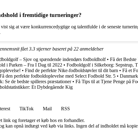
ndshold i fremtidige turneringer?
 vist sig at være konkurrencedygtige og talentfulde i de seneste turner
.
gennemsnit fået
3.3
stjerner baseret på
22
anmeldelser
dboldgolf – Sjov og spændende indendørs fodboldholf
•
Få det Bedste
ld i Parken – Fra I Dag til 2022
•
Fodboldgolf i Silkeborg: Sepstrup,
goplevelse!
•
Find de perfekte Nike-fodboldstøvler til dit barn
•
Få et F
Få den perfekte fodboldoplevelse med Select Fodbold Str. 5
•
Danmarks
k: Se de bedste spilleres præstationer
•
Få Tips til at Tjene Penge på F
boldstatistikker: Et Dybdegående Kig
terest
TikTok
Mail
RSS
t link og foretager et køb hos en forhandler.
og kan opnå indtægt ved køb via links. Ingen del af indholdet må kopiere