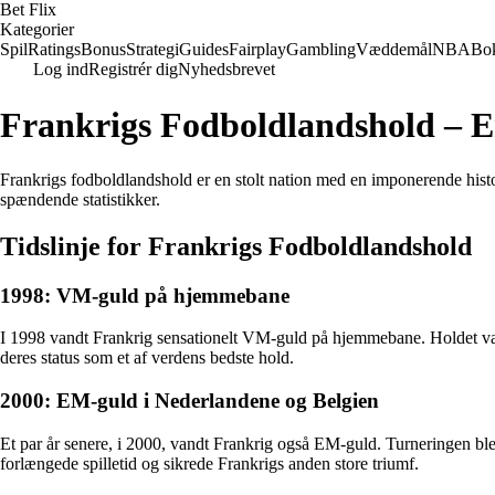
Bet Flix
Kategorier
Spil
Ratings
Bonus
Strategi
Guides
Fairplay
Gambling
Væddemål
NBA
Bo
Log ind
Registrér dig
Nyhedsbrevet
Frankrigs Fodboldlandshold – En 
Frankrigs fodboldlandshold er en stolt nation med en imponerende histor
spændende statistikker.
Tidslinje for Frankrigs Fodboldlandshold
1998: VM-guld på hjemmebane
I 1998 vandt Frankrig sensationelt VM-guld på hjemmebane. Holdet var l
deres status som et af verdens bedste hold.
2000: EM-guld i Nederlandene og Belgien
Et par år senere, i 2000, vandt Frankrig også EM-guld. Turneringen ble
forlængede spilletid og sikrede Frankrigs anden store triumf.