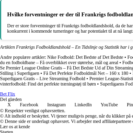
Hvilke forventninger er der til Frankrigs fodboldla
Der er store forventninger til Frankrigs fodboldlandshold, da de har
konkurrent i kommende turneringer og har potentialet til at nå langt
Artiklen Frankrigs Fodboldlandshold – En Tidslinje og Statistik har i 
Andre populære artikler:
Nike Fodbold: Det Bedste af Det Bedste
•
Fo
du en fodboldbane – Få overblikket over størrelse, mål og areal
•
Fodbo
Se Premier League Online Gratis – Få Det Bedste Ud af Din Streamin
Stilling i Superligaen
•
Få Det Perfekte Fodboldmål Net – 160 x 180
•
Superligaen Gratis – Live Streaming Fodbold
•
Premier League-Statisti
vinterfodbold: Find det perfekte træningstøj til børn
•
Superligaens Fod
Bet Flix
Del glæden
X
Facebook
Instagram
LinkedIn
YouTube
Pin
© Respekter venligst ophavsretten.
© Alt indhold er beskyttet. Vi tjener muligvis penge, når du klikker på e
© Denne side er underlagt ophavsret. Vi arbejder med affiliatepartnere 
Lær os at kende
Starten