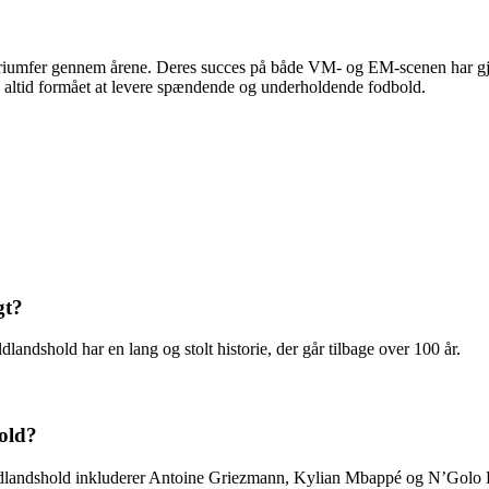
 triumfer gennem årene. Deres succes på både VM- og EM-scenen har gjo
 altid formået at levere spændende og underholdende fodbold.
gt?
andshold har en lang og stolt historie, der går tilbage over 100 år.
hold?
dlandshold inkluderer Antoine Griezmann, Kylian Mbappé og N’Golo Kan