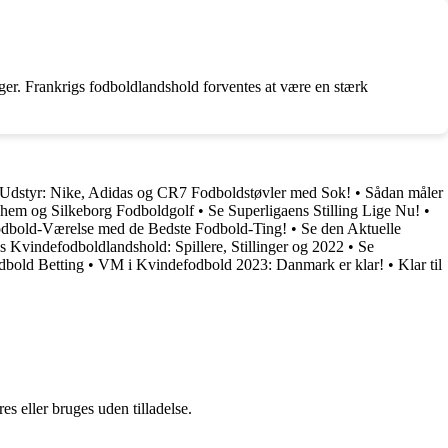
inger. Frankrigs fodboldlandshold forventes at være en stærk
 Udstyr: Nike, Adidas og CR7 Fodboldstøvler med Sok!
•
Sådan måler
 Them og Silkeborg Fodboldgolf
•
Se Superligaens Stilling Lige Nu!
•
odbold-Værelse med de Bedste Fodbold-Ting!
•
Se den Aktuelle
 Kvindefodboldlandshold: Spillere, Stillinger og 2022
•
Se
odbold Betting
•
VM i Kvindefodbold 2023: Danmark er klar!
•
Klar til
s eller bruges uden tilladelse.