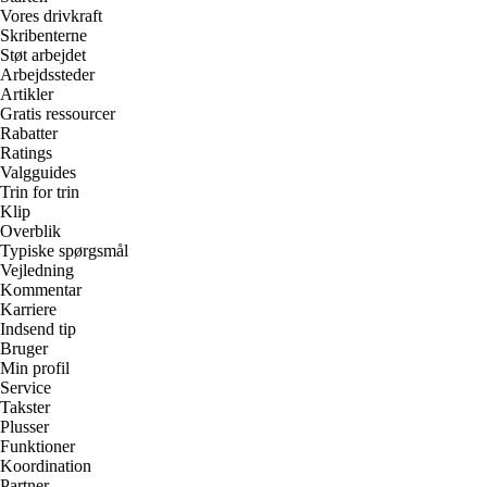
Vores drivkraft
Skribenterne
Støt arbejdet
Arbejdssteder
Artikler
Gratis ressourcer
Rabatter
Ratings
Valgguides
Trin for trin
Klip
Overblik
Typiske spørgsmål
Vejledning
Kommentar
Karriere
Indsend tip
Bruger
Min profil
Service
Takster
Plusser
Funktioner
Koordination
Partner