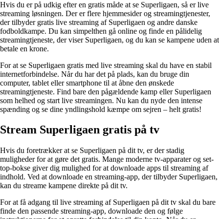
Hvis du er på udkig efter en gratis måde at se Superligaen, så er live
streaming løsningen. Der er flere hjemmesider og streamingtjenester,
der tilbyder gratis live streaming af Superligaen og andre danske
fodboldkampe. Du kan simpelthen gå online og finde en pålidelig
streamingtjeneste, der viser Superligaen, og du kan se kampene uden at
betale en krone.
For at se Superligaen gratis med live streaming skal du have en stabil
internetforbindelse. Når du har det på plads, kan du bruge din
computer, tablet eller smartphone til at åbne den ønskede
streamingtjeneste. Find bare den pågældende kamp eller Superligaen
som helhed og start live streamingen. Nu kan du nyde den intense
spænding og se dine yndlingshold kæmpe om sejren – helt gratis!
Stream Superligaen gratis på tv
Hvis du foretrækker at se Superligaen på dit tv, er der stadig
muligheder for at gøre det gratis. Mange moderne tv-apparater og set-
top-bokse giver dig mulighed for at downloade apps til streaming af
indhold. Ved at downloade en streaming-app, der tilbyder Superligaen,
kan du streame kampene direkte på dit tv.
For at få adgang til live streaming af Superligaen på dit tv skal du bare
finde den passende streaming-app, downloade den og følge