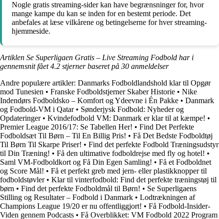
Nogle gratis streaming-sider kan have begrænsninger for, hvor
mange kampe du kan se inden for en bestemt periode. Det
anbefales at læse vilkårene og betingelserne for hver streaming-
hjemmeside.
Artiklen Se Superligaen Gratis – Live Streaming Fodbold har i
gennemsnit fået
4.2
stjerner baseret på
30
anmeldelser
Andre populære artikler:
Danmarks Fodboldlandshold klar til Opgør
mod Tunesien
•
Franske Fodboldstjerner Skaber Historie
•
Nike
Indendørs Fodboldsko – Komfort og Ydeevne i Én Pakke
•
Danmark
og Fodbold-VM i Qatar
•
Sønderjysk Fodbold: Nyheder og
Opdateringer
•
Kvindefodbold VM: Danmark er klar til at kæmpe!
•
Premier League 2016/17: Se Tabellen Her!
•
Find Det Perfekte
Fodboldsæt Til Børn – Til En Billig Pris!
•
Få Det Bedste Fodboldtøj
Til Børn Til Skarpe Priser!
•
Find det perfekte Fodbold Træningsudstyr
til Din Træning!
•
Få den ultimative fodboldrejse med fly og hotel!
•
Saml VM-Fodboldkort og Få Din Egen Samling!
•
Få et Fodboldnet
og Score Mål!
•
Få et perfekt greb med jern- eller plastikknopper til
fodboldstøvler
•
Klar til vinterfodbold: Find det perfekte træningstøj til
børn
•
Find det perfekte Fodboldmål til Børn!
•
Se Superligaens
Stilling og Resultater – Fodbold i Danmark
•
Lodtrækningen af
Champions League 19/20 er nu offentliggjort!
•
Få Fodbold-Insider-
Viden gennem Podcasts
•
Få Overblikket: VM Fodbold 2022 Program