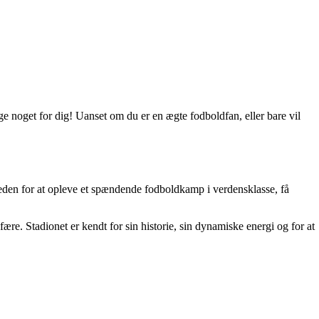
e noget for dig! Uanset om du er en ægte fodboldfan, eller bare vil
heden for at opleve et spændende fodboldkamp i verdensklasse, få
re. Stadionet er kendt for sin historie, sin dynamiske energi og for at