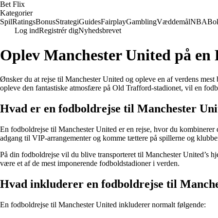
Bet Flix
Kategorier
Spil
Ratings
Bonus
Strategi
Guides
Fairplay
Gambling
Væddemål
NBA
Bo
Log ind
Registrér dig
Nyhedsbrevet
Oplev Manchester United på en 
Ønsker du at rejse til Manchester United og opleve en af verdens mest 
opleve den fantastiske atmosfære på Old Trafford-stadionet, vil en fodb
Hvad er en fodboldrejse til Manchester Un
En fodboldrejse til Manchester United er en rejse, hvor du kombinerer 
adgang til VIP-arrangementer og komme tættere på spillerne og klubbe
På din fodboldrejse vil du blive transporteret til Manchester United’s 
være et af de mest imponerende fodboldstadioner i verden.
Hvad inkluderer en fodboldrejse til Manch
En fodboldrejse til Manchester United inkluderer normalt følgende: