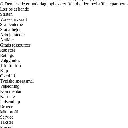
© Denne side er underlagt ophavsret. Vi arbejder med affiliatepartnere 
Lær os at kende
Starten
Vores drivkraft
Skribenterne
Støt arbejdet
Arbejdssteder
Artikler
Gratis ressourcer
Rabatter
Ratings
Valgguides
Trin for trin
Klip
Overblik
Typiske spørgsmål
Vejledning
Kommentar
Karriere
Indsend tip
Bruger
Min profil
Service
Takster
Plusser