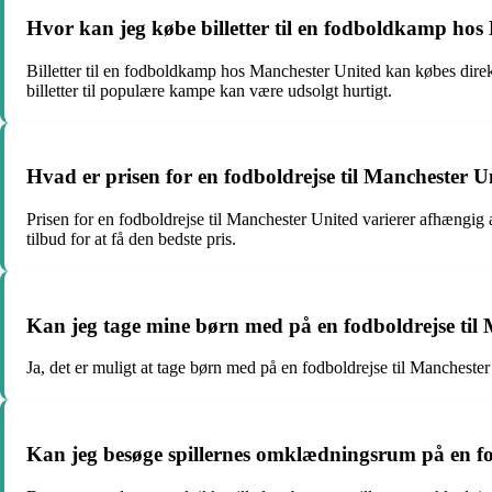
Hvor kan jeg købe billetter til en fodboldkamp ho
Billetter til en fodboldkamp hos Manchester United kan købes direkt
billetter til populære kampe kan være udsolgt hurtigt.
Hvad er prisen for en fodboldrejse til Manchester U
Prisen for en fodboldrejse til Manchester United varierer afhængig a
tilbud for at få den bedste pris.
Kan jeg tage mine børn med på en fodboldrejse til
Ja, det er muligt at tage børn med på en fodboldrejse til Manchester
Kan jeg besøge spillernes omklædningsrum på en fo