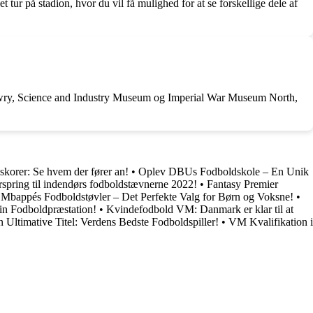
tur på stadion, hvor du vil få mulighed for at se forskellige dele af
Lowry, Science and Industry Museum og Imperial War Museum North,
skorer: Se hvem der fører an!
•
Oplev DBUs Fodboldskole – En Unik
orspring til indendørs fodboldstævnerne 2022!
•
Fantasy Premier
 Mbappés Fodboldstøvler – Det Perfekte Valg for Børn og Voksne!
•
in Fodboldpræstation!
•
Kvindefodbold VM: Danmark er klar til at
 Ultimative Titel: Verdens Bedste Fodboldspiller!
•
VM Kvalifikation i