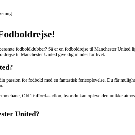
ksning
Fodboldrejse!
berømte fodboldklubber? Så er en fodboldrejse til Manchester United lig
oldrejse til Manchester United give dig minder for livet.
ited?
din passion for fodbold med en fantastisk ferieoplevelse. Du får mulig
n.
hjemmebane, Old Trafford-stadion, hvor du kan opleve den unikke atmosfæ
ester United?