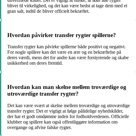
unverifiede kilder. Det er vigtigt at huske, at ikke alle rygter
bliver til virkelighed, og det kan være bedst at tage dem med et
gran salt, indtil de bliver officielt bekræftet.
Hvordan påvirker transfer rygter spillerne?
Transfer rygter kan påvirke spillerne både positivt og negativt.
For nogle spillere kan det være en ære og en bekræftelse på
deres værdi, mens det for andre kan være forstyrrende og skabe
usikkerhed om deres fremtid.
Hvordan kan man skelne mellem troværdige og
utroværdige transfer rygter?
Det kan være svært at skelne mellem troværdige og utroværdige
transfer rygter. Det er vigtigt at følge pålidelige nyhedskilder,
der har et godt omdømme inden for fodboldverdenen. Officielle
klubber og spillere kan også offentliggøre information om
overgange og afvise falske rygter.