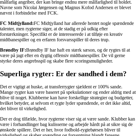
målfarlig angriber, der kan bringe endnu mere målfarlighed til holdet.
Navne som Nicolai Jørgensen og Magnus Kofod Andersen er blevet
nævnt i forbindelse med FCK.
FC Midtjylland:
FC Midtjylland har allerede hentet nogle spændende
talenter, men rygterne siger, at de stadig er på udkig efter
forstærkninger. Specifikt er de interesserede i at tilføje en kreativ
midtbanespiller og en erfaren forsvarsspiller til deres trup.
Brøndby IF:
Brøndby IF har haft en stærk sæson, og de rygtes til at
være på jagt efter en dygtig offensiv midtbanespiller. De vil gerne
styrke deres angrebsspil og skabe flere scoringsmuligheder.
Superliga rygter: Er der sandhed i dem?
Det er vigtigt at huske, at transferrygter sjældent er 100% sande.
Mange rygter kan være baseret på spekulationer og ender aldrig med at
blive til noget. Klubberne kan have forskellige strategier og budgetter,
hvilket betyder, at selvom et rygte lyder spændende, er det ikke altid,
det bliver til virkelighed.
Der er dog tilfælde, hvor rygterne viser sig at være sande. Klubber kan
være i forhandlinger bag kulisserne og arbejde hårdt på at sikre sig de
ønskede spillere. Det er her, hvor fodbold-rygtebørsen bliver til
virkelighed og skaber spænding og forventning blandt fansene.