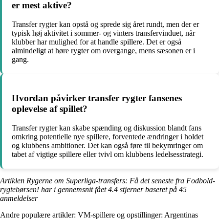
er mest aktive?
Transfer rygter kan opstå og sprede sig året rundt, men der er
typisk høj aktivitet i sommer- og vinters transfervinduet, når
klubber har mulighed for at handle spillere. Det er også
almindeligt at høre rygter om overgange, mens sæsonen er i
gang.
Hvordan påvirker transfer rygter fansenes
oplevelse af spillet?
Transfer rygter kan skabe spænding og diskussion blandt fans
omkring potentielle nye spillere, forventede ændringer i holdet
og klubbens ambitioner. Det kan også føre til bekymringer om
tabet af vigtige spillere eller tvivl om klubbens ledelsesstrategi.
Artiklen Rygerne om Superliga-transfers: Få det seneste fra Fodbold-
rygtebørsen! har i gennemsnit fået
4.4
stjerner baseret på
45
anmeldelser
Andre populære artikler:
VM-spillere og opstillinger: Argentinas