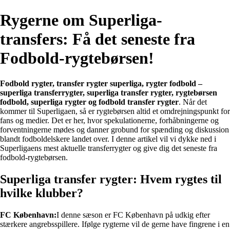
Rygerne om Superliga-
transfers: Få det seneste fra
Fodbold-rygtebørsen!
Fodbold rygter, transfer rygter superliga, rygter fodbold –
superliga transferrygter, superliga transfer rygter, rygtebørsen
fodbold, superliga rygter og fodbold transfer rygter
. Når det
kommer til Superligaen, så er rygtebørsen altid et omdrejningspunkt for
fans og medier. Det er her, hvor spekulationerne, forhåbningerne og
forventningerne mødes og danner grobund for spænding og diskussion
blandt fodboldelskere landet over. I denne artikel vil vi dykke ned i
Superligaens mest aktuelle transferrygter og give dig det seneste fra
fodbold-rygtebørsen.
Superliga transfer rygter: Hvem rygtes til
hvilke klubber?
FC København:
I denne sæson er FC København på udkig efter
stærkere angrebsspillere. Ifølge rygterne vil de gerne have fingrene i en