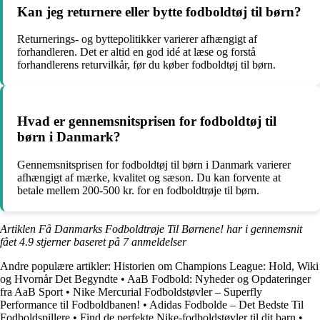
Kan jeg returnere eller bytte fodboldtøj til børn?
Returnerings- og byttepolitikker varierer afhængigt af
forhandleren. Det er altid en god idé at læse og forstå
forhandlerens returvilkår, før du køber fodboldtøj til børn.
Hvad er gennemsnitsprisen for fodboldtøj til
børn i Danmark?
Gennemsnitsprisen for fodboldtøj til børn i Danmark varierer
afhængigt af mærke, kvalitet og sæson. Du kan forvente at
betale mellem 200-500 kr. for en fodboldtrøje til børn.
Artiklen Få Danmarks Fodboldtrøje Til Børnene! har i gennemsnit
fået
4.9
stjerner baseret på
7
anmeldelser
Andre populære artikler:
Historien om Champions League: Hold, Wiki
og Hvornår Det Begyndte
•
AaB Fodbold: Nyheder og Opdateringer
fra AaB Sport
•
Nike Mercurial Fodboldstøvler – Superfly
Performance til Fodboldbanen!
•
Adidas Fodbolde – Det Bedste Til
Fodboldspillere
•
Find de perfekte Nike-fodboldstøvler til dit barn
•