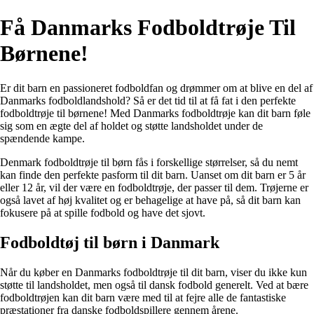
Få Danmarks Fodboldtrøje Til
Børnene!
Er dit barn en passioneret fodboldfan og drømmer om at blive en del af
Danmarks fodboldlandshold? Så er det tid til at få fat i den perfekte
fodboldtrøje til børnene! Med Danmarks fodboldtrøje kan dit barn føle
sig som en ægte del af holdet og støtte landsholdet under de
spændende kampe.
Denmark fodboldtrøje til børn fås i forskellige størrelser, så du nemt
kan finde den perfekte pasform til dit barn. Uanset om dit barn er 5 år
eller 12 år, vil der være en fodboldtrøje, der passer til dem. Trøjerne er
også lavet af høj kvalitet og er behagelige at have på, så dit barn kan
fokusere på at spille fodbold og have det sjovt.
Fodboldtøj til børn i Danmark
Når du køber en Danmarks fodboldtrøje til dit barn, viser du ikke kun
støtte til landsholdet, men også til dansk fodbold generelt. Ved at bære
fodboldtrøjen kan dit barn være med til at fejre alle de fantastiske
præstationer fra danske fodboldspillere gennem årene.