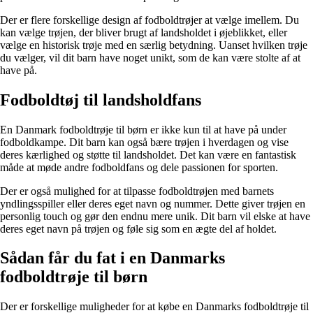
Der er flere forskellige design af fodboldtrøjer at vælge imellem. Du
kan vælge trøjen, der bliver brugt af landsholdet i øjeblikket, eller
vælge en historisk trøje med en særlig betydning. Uanset hvilken trøje
du vælger, vil dit barn have noget unikt, som de kan være stolte af at
have på.
Fodboldtøj til landsholdfans
En Danmark fodboldtrøje til børn er ikke kun til at have på under
fodboldkampe. Dit barn kan også bære trøjen i hverdagen og vise
deres kærlighed og støtte til landsholdet. Det kan være en fantastisk
måde at møde andre fodboldfans og dele passionen for sporten.
Der er også mulighed for at tilpasse fodboldtrøjen med barnets
yndlingsspiller eller deres eget navn og nummer. Dette giver trøjen en
personlig touch og gør den endnu mere unik. Dit barn vil elske at have
deres eget navn på trøjen og føle sig som en ægte del af holdet.
Sådan får du fat i en Danmarks
fodboldtrøje til børn
Der er forskellige muligheder for at købe en Danmarks fodboldtrøje til