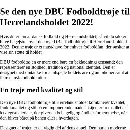
Se den nye DBU Fodboldtrøje til
Herrelandsholdet 2022!
Hvis du er fan af dansk fodbold og Herrelandsholdet, så vil du sikker
blive begejstret over den nye DBU fodboldtrøje til Herrelandsholdet i
2022. Denne trøje er et must-have for enhver fodboldfan, der ønsker at
vise sin støtte til holdet.
DBU fodboldtrøjen er mere end bare en beklædningsgenstand; den
repræsenterer en stolthed, tradition og national identitet. Den er
designet med omtanke for at afspejle holdets arv og ambitioner samt at
fejre dansk fodboldkultur.
En trøje med kvalitet og stil
Den nye DBU fodboldtrøje til Herrelandsholdet kombinerer kvalitet,
funktionalitet og stil på en imponerende måde. Trøjen er fremstillet af
letvægtsmateriale, der giver en behagelig og åndbar fornemmelse, når
den bliver båret på banen eller i hverdagen.
Designet af trøjen er en vigtig del af dens appel. Den har en moderne