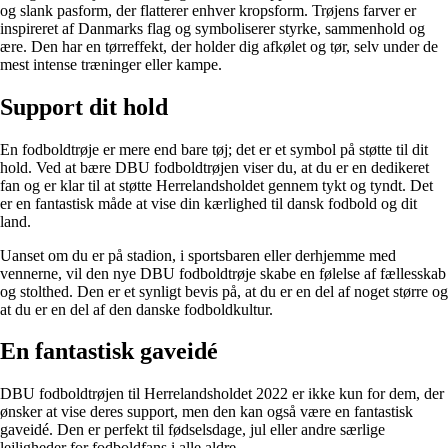
og slank pasform, der flatterer enhver kropsform. Trøjens farver er
inspireret af Danmarks flag og symboliserer styrke, sammenhold og
ære. Den har en tørreffekt, der holder dig afkølet og tør, selv under de
mest intense træninger eller kampe.
Support dit hold
En fodboldtrøje er mere end bare tøj; det er et symbol på støtte til dit
hold. Ved at bære DBU fodboldtrøjen viser du, at du er en dedikeret
fan og er klar til at støtte Herrelandsholdet gennem tykt og tyndt. Det
er en fantastisk måde at vise din kærlighed til dansk fodbold og dit
land.
Uanset om du er på stadion, i sportsbaren eller derhjemme med
vennerne, vil den nye DBU fodboldtrøje skabe en følelse af fællesskab
og stolthed. Den er et synligt bevis på, at du er en del af noget større og
at du er en del af den danske fodboldkultur.
En fantastisk gaveidé
DBU fodboldtrøjen til Herrelandsholdet 2022 er ikke kun for dem, der
ønsker at vise deres support, men den kan også være en fantastisk
gaveidé. Den er perfekt til fødselsdage, jul eller andre særlige
lejligheder for fodboldfans i alle aldre.