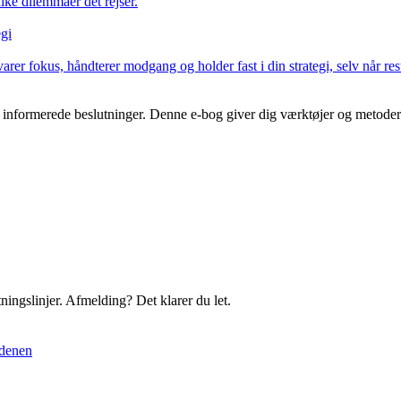
lke dilemmaer det rejser.
egi
er fokus, håndterer modgang og holder fast i din strategi, selv når resu
re informerede beslutninger. Denne e-bog giver dig værktøjer og metoder t
ningslinjer. Afmelding? Det klarer du let.
rdenen