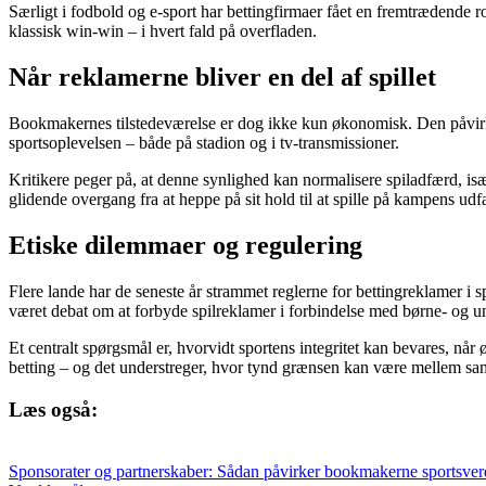
Særligt i fodbold og e-sport har bettingfirmaer fået en fremtrædende r
klassisk win-win – i hvert fald på overfladen.
Når reklamerne bliver en del af spillet
Bookmakernes tilstedeværelse er dog ikke kun økonomisk. Den påvirker
sportsoplevelsen – både på stadion og i tv-transmissioner.
Kritikere peger på, at denne synlighed kan normalisere spiladfærd, isæ
glidende overgang fra at heppe på sit hold til at spille på kampens udf
Etiske dilemmaer og regulering
Flere lande har de seneste år strammet reglerne for bettingreklamer 
været debat om at forbyde spilreklamer i forbindelse med børne- og 
Et centralt spørgsmål er, hvorvidt sportens integritet kan bevares, når 
betting – og det understreger, hvor tynd grænsen kan være mellem sam
Læs også:
Sponsorater og partnerskaber: Sådan påvirker bookmakerne sportsve