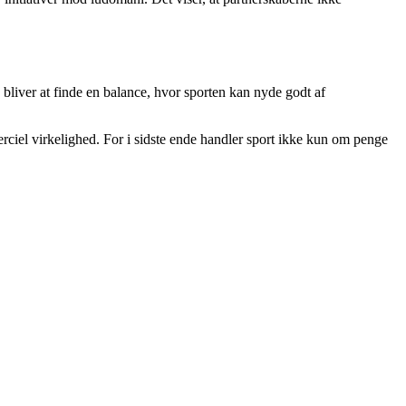
 bliver at finde en balance, hvor sporten kan nyde godt af
ciel virkelighed. For i sidste ende handler sport ikke kun om penge