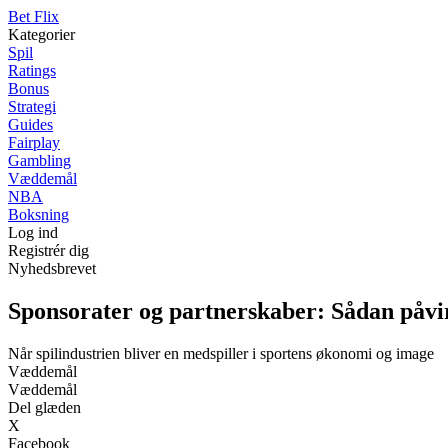
Bet Flix
Kategorier
Spil
Ratings
Bonus
Strategi
Guides
Fairplay
Gambling
Væddemål
NBA
Boksning
Log ind
Registrér dig
Nyhedsbrevet
Sponsorater og partnerskaber: Sådan påv
Når spilindustrien bliver en medspiller i sportens økonomi og image
Væddemål
Væddemål
Del glæden
X
Facebook