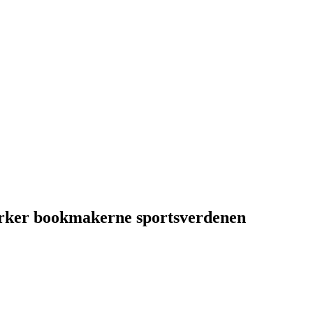
irker bookmakerne sportsverdenen