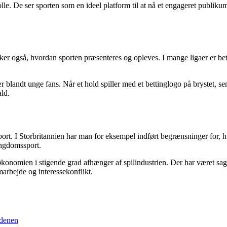
olle. De ser sporten som en ideel platform til at nå et engageret publiku
 også, hvordan sporten præsenteres og opleves. I mange ligaer er betti
r blandt unge fans. Når et hold spiller med et bettinglogo på brystet, s
ald.
i sport. I Storbritannien har man for eksempel indført begrænsninger f
ungdomssport.
økonomien i stigende grad afhænger af spilindustrien. Der har været sager,
arbejde og interessekonflikt.
rdenen