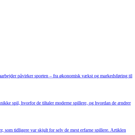
marbejder påvirker sporten – fra økonomisk vækst og markedsføring til
nikke spil, hvorfor de tiltaler moderne spillere, og hvordan de ændrer
m tidligere var skjult for selv de mest erfarne spillere. Artiklen