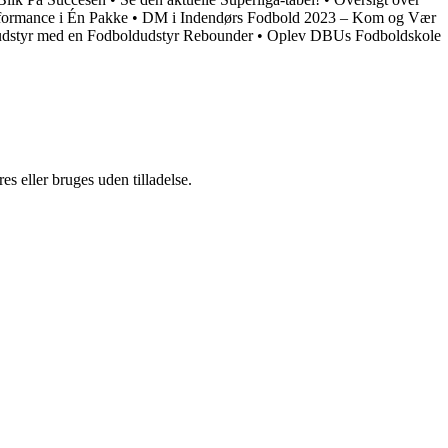
formance i Én Pakke
•
DM i Indendørs Fodbold 2023 – Kom og Vær
udstyr med en Fodboldudstyr Rebounder
•
Oplev DBUs Fodboldskole
s eller bruges uden tilladelse.