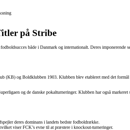
ksning
tler på Stribe
dboldsucces både i Danmark og internationalt. Deres imponerende sejr
b (KB) og Boldklubben 1903. Klubben blev etableret med det formål 
e Superligaen og de danske pokalturneringer. Klubben har også markere
spejler deres dominans i landets bedste fodboldrække.
vilket viser FCK’s evne til at præstere i knockout-turneringer.