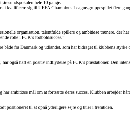
t øresundspokalen hele 10 gange.
r at kvalificere sig til UEFA Champions League-gruppespillet flere gan
sionelle organisation, talentfulde spillere og ambitiøse trænere, der ha
rende rolle i FCK’s fodboldsucces.”
re både fra Danmark og udlandet, som har bidraget til klubbens styrke o
ndt, har også haft en positiv indflydelse på FCK’s præstationer. Den i
ar ambitiøse mål om at fortsætte deres succes. Klubben arbejder hårdt p
t positioneret til at opnå yderligere sejre og titler i fremtiden.