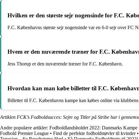
Hvilken er den største sejr nogensinde for F.C. Kø
F.C. Københavns største sejr nogensinde var en 6-0 sejr over FC N
Hvem er den nuværende træner for F.C. Københav
Jess Thorup er den nuværende træner for F.C. København.
Hvordan kan man købe billetter til F.C. Københa
Billetter til F.C. Københavns kampe kan købes online via klubbens 
Artiklen FCK’s Fodboldsucces: Sejre og Titler på Stribe har i gennems
Andre populære artikler:
Fodboldlandsholdet 2022: Danmarks Kampe
Fodbold Premier League
•
Find de perfekte fodboldstøvler til kvinder
Tunesien – Se Resultaterne Her!
•
Få Danmarks Fodboldtrøje til 2022!