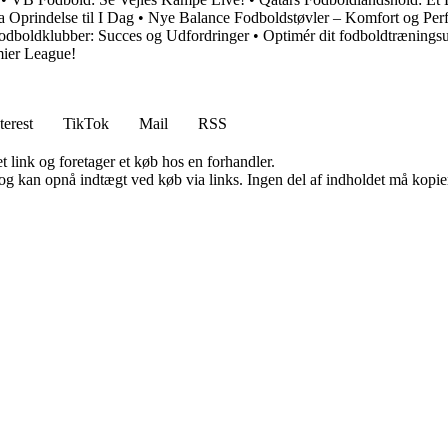
 Oprindelse til I Dag
•
Nye Balance Fodboldstøvler – Komfort og Per
odboldklubber: Succes og Udfordringer
•
Optimér dit fodboldtrænings
mier League!
terest
TikTok
Mail
RSS
t link og foretager et køb hos en forhandler.
og kan opnå indtægt ved køb via links. Ingen del af indholdet må kopiere