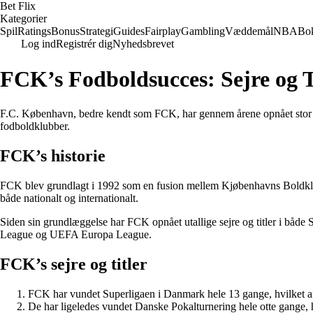
Bet Flix
Kategorier
Spil
Ratings
Bonus
Strategi
Guides
Fairplay
Gambling
Væddemål
NBA
Bo
Log ind
Registrér dig
Nyhedsbrevet
FCK’s Fodboldsucces: Sejre og Ti
F.C. København, bedre kendt som FCK, har gennem årene opnået stor fo
fodboldklubber.
FCK’s historie
FCK blev grundlagt i 1992 som en fusion mellem Kjøbenhavns Boldklu
både nationalt og internationalt.
Siden sin grundlæggelse har FCK opnået utallige sejre og titler i båd
League og UEFA Europa League.
FCK’s sejre og titler
FCK har vundet Superligaen i Danmark hele 13 gange, hvilket af
De har ligeledes vundet Danske Pokalturnering hele otte gange, h