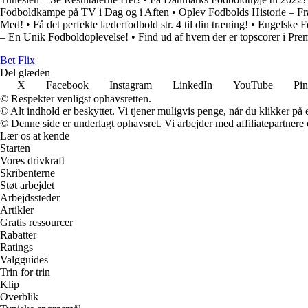
Fodboldkampe på TV i Dag og i Aften
•
Oplev Fodbolds Historie – Fra
Med!
•
Få det perfekte læderfodbold str. 4 til din træning!
•
Engelske F
– En Unik Fodboldoplevelse!
•
Find ud af hvem der er topscorer i Pre
Bet Flix
Del glæden
X
Facebook
Instagram
LinkedIn
YouTube
Pin
© Respekter venligst ophavsretten.
© Alt indhold er beskyttet. Vi tjener muligvis penge, når du klikker på e
© Denne side er underlagt ophavsret. Vi arbejder med affiliatepartnere 
Lær os at kende
Starten
Vores drivkraft
Skribenterne
Støt arbejdet
Arbejdssteder
Artikler
Gratis ressourcer
Rabatter
Ratings
Valgguides
Trin for trin
Klip
Overblik