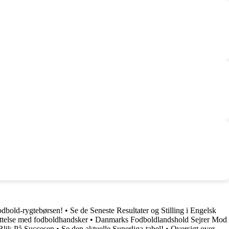
Fodbold-rygtebørsen!
•
Se de Seneste Resultater og Stilling i Engelsk
ttelse med fodboldhandsker
•
Danmarks Fodboldlandshold Sejrer Mod
Blik På Succesen
•
Se den aktuelle Superliga-tabel!
•
Oversigt over