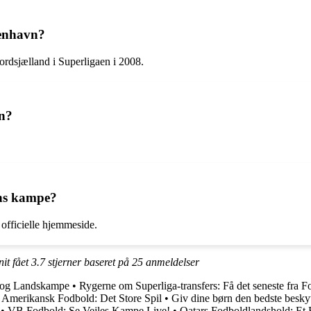
benhavn?
ordsjælland i Superligaen i 2008.
n?
vns kampe?
officielle hjemmeside.
nit fået
3.7
stjerner baseret på
25
anmeldelser
 og Landskampe
•
Rygerne om Superliga-transfers: Få det seneste fra 
•
Amerikansk Fodbold: Det Store Spil
•
Giv dine børn den bedste besky
•
VB Fodbold: Se Vejles Kampe Live!
•
Qatars Fodboldlandshold: Et 