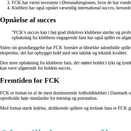
FCK har været suveræne i Øresundsregionen, hvor de har vunde
Klubben har også opnået væsentlig international succes, herunde
Opnåelse af succes
”FCK’s succes kan i høj grad tilskrives klubbens stærke og profes
opbakning fra klubbens engagerede fans har også spillet en afgø
Siden sin grundlæggelse har FCK formået at tiltrække talentfulde spille
ekspertise, der har opbygget hold med stor taktisk og teknisk kvalitet.
Den store opbakning fra klubbens fans, der støtter holdet i tykt og ty
kan være afgørende for holdets succes.
Fremtiden for FCK
FCK er fortsat en af de mest dominerende fodboldklubber i Danmark og h
opretholde høje standarder for træning og præstation.
Med fortsat stærk ledelse, dedikerede spillere og trofaste fans er FCK god