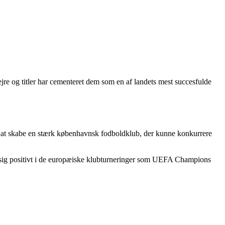
e og titler har cementeret dem som en af landets mest succesfulde
at skabe en stærk københavnsk fodboldklub, der kunne konkurrere
t sig positivt i de europæiske klubturneringer som UEFA Champions