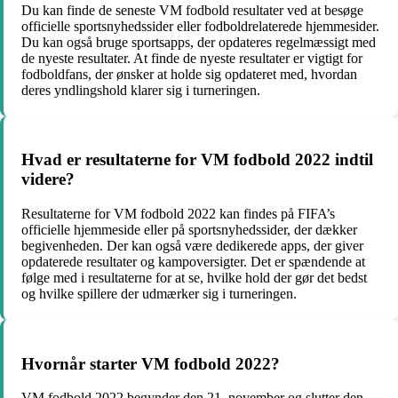
Du kan finde de seneste VM fodbold resultater ved at besøge
officielle sportsnyhedssider eller fodboldrelaterede hjemmesider.
Du kan også bruge sportsapps, der opdateres regelmæssigt med
de nyeste resultater. At finde de nyeste resultater er vigtigt for
fodboldfans, der ønsker at holde sig opdateret med, hvordan
deres yndlingshold klarer sig i turneringen.
Hvad er resultaterne for VM fodbold 2022 indtil
videre?
Resultaterne for VM fodbold 2022 kan findes på FIFA’s
officielle hjemmeside eller på sportsnyhedssider, der dækker
begivenheden. Der kan også være dedikerede apps, der giver
opdaterede resultater og kampoversigter. Det er spændende at
følge med i resultaterne for at se, hvilke hold der gør det bedst
og hvilke spillere der udmærker sig i turneringen.
Hvornår starter VM fodbold 2022?
VM fodbold 2022 begynder den 21. november og slutter den