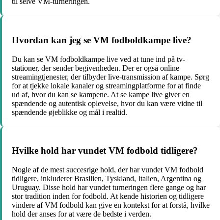
til selve VM-turneringen.
Hvordan kan jeg se VM fodboldkampe live?
Du kan se VM fodboldkampe live ved at tune ind på tv-
stationer, der sender begivenheden. Der er også online
streamingtjenester, der tilbyder live-transmission af kampe. Sørg
for at tjekke lokale kanaler og streamingplatforme for at finde
ud af, hvor du kan se kampene. At se kampe live giver en
spændende og autentisk oplevelse, hvor du kan være vidne til
spændende øjeblikke og mål i realtid.
Hvilke hold har vundet VM fodbold tidligere?
Nogle af de mest succesrige hold, der har vundet VM fodbold
tidligere, inkluderer Brasilien, Tyskland, Italien, Argentina og
Uruguay. Disse hold har vundet turneringen flere gange og har
stor tradition inden for fodbold. At kende historien og tidligere
vindere af VM fodbold kan give en kontekst for at forstå, hvilke
hold der anses for at være de bedste i verden.