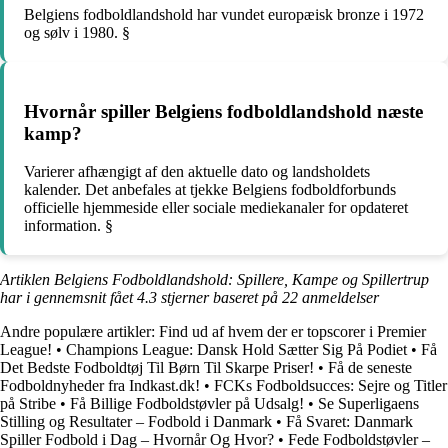
Belgiens fodboldlandshold har vundet europæisk bronze i 1972
og sølv i 1980. §
Hvornår spiller Belgiens fodboldlandshold næste
kamp?
Varierer afhængigt af den aktuelle dato og landsholdets
kalender. Det anbefales at tjekke Belgiens fodboldforbunds
officielle hjemmeside eller sociale mediekanaler for opdateret
information. §
Artiklen Belgiens Fodboldlandshold: Spillere, Kampe og Spillertrup
har i gennemsnit fået
4.3
stjerner baseret på
22
anmeldelser
Andre populære artikler:
Find ud af hvem der er topscorer i Premier
League!
•
Champions League: Dansk Hold Sætter Sig På Podiet
•
Få
Det Bedste Fodboldtøj Til Børn Til Skarpe Priser!
•
Få de seneste
Fodboldnyheder fra Indkast.dk!
•
FCKs Fodboldsucces: Sejre og Titler
på Stribe
•
Få Billige Fodboldstøvler på Udsalg!
•
Se Superligaens
Stilling og Resultater – Fodbold i Danmark
•
Få Svaret: Danmark
Spiller Fodbold i Dag – Hvornår Og Hvor?
•
Fede Fodboldstøvler –