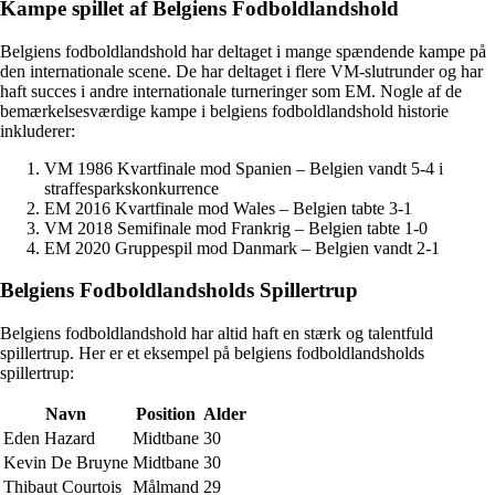
Kampe spillet af Belgiens Fodboldlandshold
Belgiens fodboldlandshold har deltaget i mange spændende kampe på
den internationale scene. De har deltaget i flere VM-slutrunder og har
haft succes i andre internationale turneringer som EM. Nogle af de
bemærkelsesværdige kampe i belgiens fodboldlandshold historie
inkluderer:
VM 1986 Kvartfinale mod Spanien – Belgien vandt 5-4 i
straffesparkskonkurrence
EM 2016 Kvartfinale mod Wales – Belgien tabte 3-1
VM 2018 Semifinale mod Frankrig – Belgien tabte 1-0
EM 2020 Gruppespil mod Danmark – Belgien vandt 2-1
Belgiens Fodboldlandsholds Spillertrup
Belgiens fodboldlandshold har altid haft en stærk og talentfuld
spillertrup. Her er et eksempel på belgiens fodboldlandsholds
spillertrup:
Navn
Position
Alder
Eden Hazard
Midtbane
30
Kevin De Bruyne
Midtbane
30
Thibaut Courtois
Målmand
29