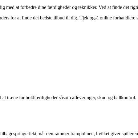
ig med at forbedre dine færdigheder og teknikker. Ved at finde det rigt
ers for at finde det bedste tilbud til dig. Tjek også online forhandlere
il at træne fodboldfærdigheder såsom afleveringer, skud og ballkontrol.
 tilbagespringeffekt, når den rammer trampolinen, hvilket giver spiller