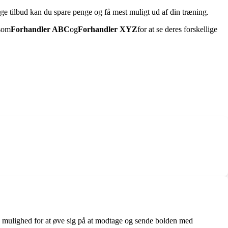
ige tilbud kan du spare penge og få mest muligt ud af din træning.
 som
Forhandler ABC
og
Forhandler XYZ
for at se deres forskellige
en mulighed for at øve sig på at modtage og sende bolden med