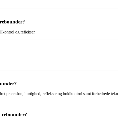
 rebounder?
lkontrol og reflekser.
bounder?
et præcision, hurtighed, reflekser og boldkontrol samt forbedrede tekn
d rebounder?