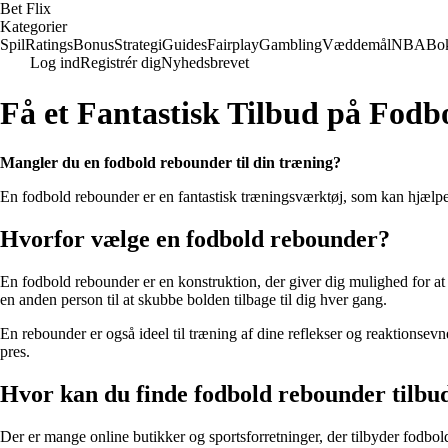
Bet Flix
Kategorier
Spil
Ratings
Bonus
Strategi
Guides
Fairplay
Gambling
Væddemål
NBA
Bo
Log ind
Registrér dig
Nyhedsbrevet
Få et Fantastisk Tilbud på Fod
Mangler du en fodbold rebounder til din træning?
En fodbold rebounder er en fantastisk træningsværktøj, som kan hjælpe m
Hvorfor vælge en fodbold rebounder?
En fodbold rebounder er en konstruktion, der giver dig mulighed for at 
en anden person til at skubbe bolden tilbage til dig hver gang.
En rebounder er også ideel til træning af dine reflekser og reaktionsev
pres.
Hvor kan du finde fodbold rebounder tilbu
Der er mange online butikker og sportsforretninger, der tilbyder fodbold