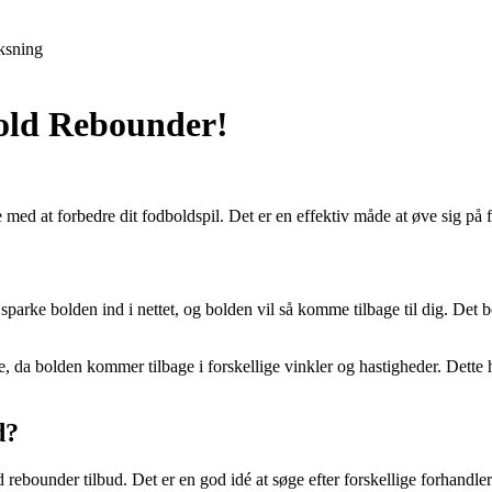
ksning
bold Rebounder!
ed at forbedre dit fodboldspil. Det er en effektiv måde at øve sig på f
sparke bolden ind i nettet, og bolden vil så komme tilbage til dig. Det 
ne, da bolden kommer tilbage i forskellige vinkler og hastigheder. Dett
d?
 rebounder tilbud. Det er en god idé at søge efter forskellige forhandle