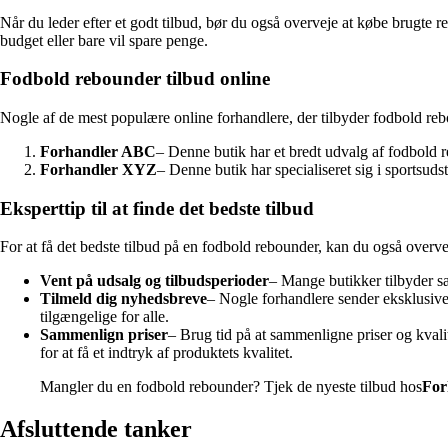
Når du leder efter et godt tilbud, bør du også overveje at købe brugte 
budget eller bare vil spare penge.
Fodbold rebounder tilbud online
Nogle af de mest populære online forhandlere, der tilbyder fodbold reb
Forhandler ABC
– Denne butik har et bredt udvalg af fodbold re
Forhandler XYZ
– Denne butik har specialiseret sig i sportsudst
Eksperttip til at finde det bedste tilbud
For at få det bedste tilbud på en fodbold rebounder, kan du også overve
Vent på udsalg og tilbudsperioder
– Mange butikker tilbyder sæ
Tilmeld dig nyhedsbreve
– Nogle forhandlere sender eksklusive 
tilgængelige for alle.
Sammenlign priser
– Brug tid på at sammenligne priser og kvali
for at få et indtryk af produktets kvalitet.
Mangler du en fodbold rebounder? Tjek de nyeste tilbud hos
For
Afsluttende tanker