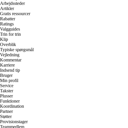
Arbejdssteder
Artikler
Gratis ressourcer
Rabatter
Ratings
Valgguides
Trin for trin
Klip
Overblik
Typiske spørgsmål
Vejledning
Kommentar
Karriere
Indsend tip
Bruger
Min profil
Service
Takster
Plusser
Funktioner
Koordination
Partner
Støtter
Provisionstager
Teammedlem