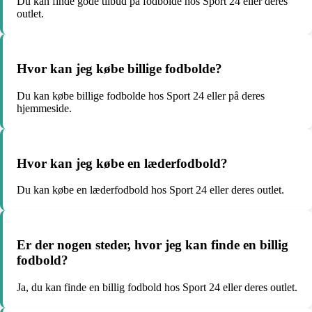
Du kan finde gode tilbud på fodbolde hos Sport 24 eller deres
outlet.
Hvor kan jeg købe billige fodbolde?
Du kan købe billige fodbolde hos Sport 24 eller på deres
hjemmeside.
Hvor kan jeg købe en læderfodbold?
Du kan købe en læderfodbold hos Sport 24 eller deres outlet.
Er der nogen steder, hvor jeg kan finde en billig
fodbold?
Ja, du kan finde en billig fodbold hos Sport 24 eller deres outlet.