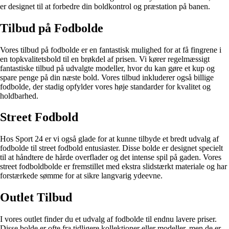
er designet til at forbedre din boldkontrol og præstation på banen.
Tilbud på Fodbolde
Vores tilbud på fodbolde er en fantastisk mulighed for at få fingrene i
en topkvalitetsbold til en brøkdel af prisen. Vi kører regelmæssigt
fantastiske tilbud på udvalgte modeller, hvor du kan gøre et kup og
spare penge på din næste bold. Vores tilbud inkluderer også billige
fodbolde, der stadig opfylder vores høje standarder for kvalitet og
holdbarhed.
Street Fodbold
Hos Sport 24 er vi også glade for at kunne tilbyde et bredt udvalg af
fodbolde til street fodbold entusiaster. Disse bolde er designet specielt
til at håndtere de hårde overflader og det intense spil på gaden. Vores
street fodboldbolde er fremstillet med ekstra slidstærkt materiale og har
forstærkede sømme for at sikre langvarig ydeevne.
Outlet Tilbud
I vores outlet finder du et udvalg af fodbolde til endnu lavere priser.
Disse bolde er ofte fra tidligere kollektioner eller modeller, men de er