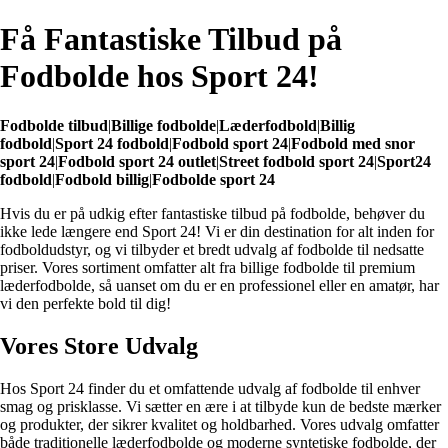
Få Fantastiske Tilbud på
Fodbolde hos Sport 24!
Fodbolde tilbud
|
Billige fodbolde
|
Læderfodbold
|
Billig
fodbold
|
Sport 24 fodbold
|
Fodbold sport 24
|
Fodbold med snor
sport 24
|
Fodbold sport 24 outlet
|
Street fodbold sport 24
|
Sport24
fodbold
|
Fodbold billig
|
Fodbolde sport 24
Hvis du er på udkig efter fantastiske tilbud på fodbolde, behøver du
ikke lede længere end Sport 24! Vi er din destination for alt inden for
fodboldudstyr, og vi tilbyder et bredt udvalg af fodbolde til nedsatte
priser. Vores sortiment omfatter alt fra billige fodbolde til premium
læderfodbolde, så uanset om du er en professionel eller en amatør, har
vi den perfekte bold til dig!
Vores Store Udvalg
Hos Sport 24 finder du et omfattende udvalg af fodbolde til enhver
smag og prisklasse. Vi sætter en ære i at tilbyde kun de bedste mærker
og produkter, der sikrer kvalitet og holdbarhed. Vores udvalg omfatter
både traditionelle læderfodbolde og moderne syntetiske fodbolde, der