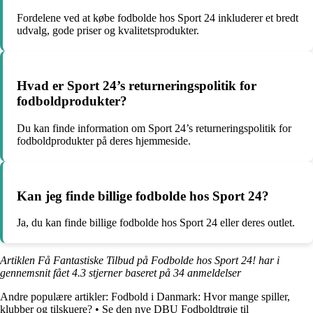
Fordelene ved at købe fodbolde hos Sport 24 inkluderer et bredt
udvalg, gode priser og kvalitetsprodukter.
Hvad er Sport 24’s returneringspolitik for
fodboldprodukter?
Du kan finde information om Sport 24’s returneringspolitik for
fodboldprodukter på deres hjemmeside.
Kan jeg finde billige fodbolde hos Sport 24?
Ja, du kan finde billige fodbolde hos Sport 24 eller deres outlet.
Artiklen Få Fantastiske Tilbud på Fodbolde hos Sport 24! har i
gennemsnit fået
4.3
stjerner baseret på
34
anmeldelser
Andre populære artikler:
Fodbold i Danmark: Hvor mange spiller,
klubber og tilskuere?
•
Se den nye DBU Fodboldtrøje til