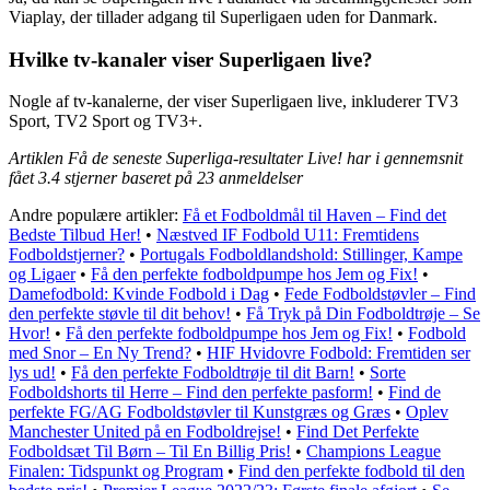
Viaplay, der tillader adgang til Superligaen uden for Danmark.
Hvilke tv-kanaler viser Superligaen live?
Nogle af tv-kanalerne, der viser Superligaen live, inkluderer TV3
Sport, TV2 Sport og TV3+.
Artiklen Få de seneste Superliga-resultater Live! har i gennemsnit
fået
3.4
stjerner baseret på
23
anmeldelser
Andre populære artikler:
Få et Fodboldmål til Haven – Find det
Bedste Tilbud Her!
•
Næstved IF Fodbold U11: Fremtidens
Fodboldstjerner?
•
Portugals Fodboldlandshold: Stillinger, Kampe
og Ligaer
•
Få den perfekte fodboldpumpe hos Jem og Fix!
•
Damefodbold: Kvinde Fodbold i Dag
•
Fede Fodboldstøvler – Find
den perfekte støvle til dit behov!
•
Få Tryk på Din Fodboldtrøje – Se
Hvor!
•
Få den perfekte fodboldpumpe hos Jem og Fix!
•
Fodbold
med Snor – En Ny Trend?
•
HIF Hvidovre Fodbold: Fremtiden ser
lys ud!
•
Få den perfekte Fodboldtrøje til dit Barn!
•
Sorte
Fodboldshorts til Herre – Find den perfekte pasform!
•
Find de
perfekte FG/AG Fodboldstøvler til Kunstgræs og Græs
•
Oplev
Manchester United på en Fodboldrejse!
•
Find Det Perfekte
Fodboldsæt Til Børn – Til En Billig Pris!
•
Champions League
Finalen: Tidspunkt og Program
•
Find den perfekte fodbold til den