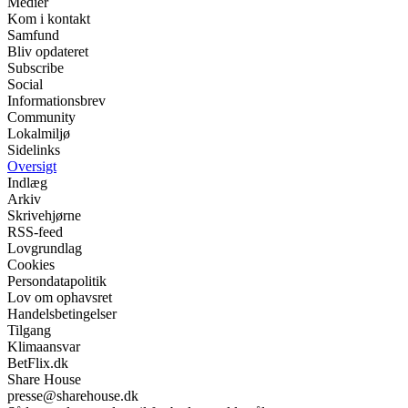
Medier
Kom i kontakt
Samfund
Bliv opdateret
Subscribe
Social
Informationsbrev
Community
Lokalmiljø
Sidelinks
Oversigt
Indlæg
Arkiv
Skrivehjørne
RSS-feed
Lovgrundlag
Cookies
Persondatapolitik
Lov om ophavsret
Handelsbetingelser
Tilgang
Klimaansvar
BetFlix.dk
Share House
presse@sharehouse.dk