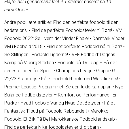
Fløjte! har i gennemsnit fået
4.1
stjerner baseret på
10
anmeldelser
Andre populære artikler:
Find den perfekte fodbold til den
bedste pris!
•
Find de perfekte Fodboldstøvler til Børn!
•
VM i
Fodbold 2022: Se Hvem der Vinder Finale!
•
Danmark Vinder
VM i Fodbold 2018
•
Find det perfekte Fodboldmål til Børn!
•
Se Stillingen i Fodbold Ligaerne!
•
VFF Fodbold: Dagens
Kamp på Viborg Stadion
•
Fodbold på TV i dag – Få det
seneste inden for Sport!
•
Champions League Gruppe G:
22/23 Standings
•
Få et Fodbold-Look med Wallstickers!
•
Premier League Programmet: Se den fulde kampplan
•
Nye
Balance Fodboldstøvler – Komfort og Performance i Én
Pakke
•
Hvad Fodbold Var og Hvad Det Betyder
•
Få et
Fantastisk Tilbud på Fodbold Rebounder!
•
Marokko
Fodbold: Et Blik På Det Marokkanske Fodboldlandskab
•
Find de perfekte Nike-fodboldstøvler til dit barn
•