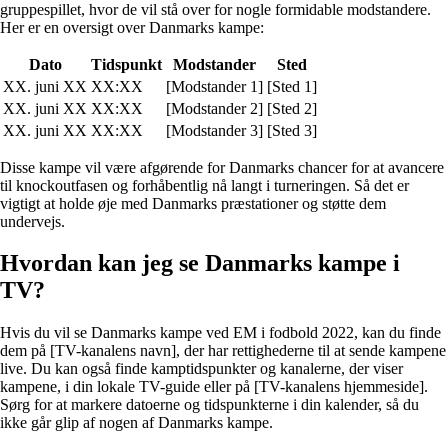
gruppespillet, hvor de vil stå over for nogle formidable modstandere.
Her er en oversigt over Danmarks kampe:
Dato
Tidspunkt
Modstander
Sted
XX. juni XX
XX:XX
[Modstander 1]
[Sted 1]
XX. juni XX
XX:XX
[Modstander 2]
[Sted 2]
XX. juni XX
XX:XX
[Modstander 3]
[Sted 3]
Disse kampe vil være afgørende for Danmarks chancer for at avancere
til knockoutfasen og forhåbentlig nå langt i turneringen. Så det er
vigtigt at holde øje med Danmarks præstationer og støtte dem
undervejs.
Hvordan kan jeg se Danmarks kampe i
TV?
Hvis du vil se Danmarks kampe ved EM i fodbold 2022, kan du finde
dem på [TV-kanalens navn], der har rettighederne til at sende kampene
live. Du kan også finde kamptidspunkter og kanalerne, der viser
kampene, i din lokale TV-guide eller på [TV-kanalens hjemmeside].
Sørg for at markere datoerne og tidspunkterne i din kalender, så du
ikke går glip af nogen af Danmarks kampe.