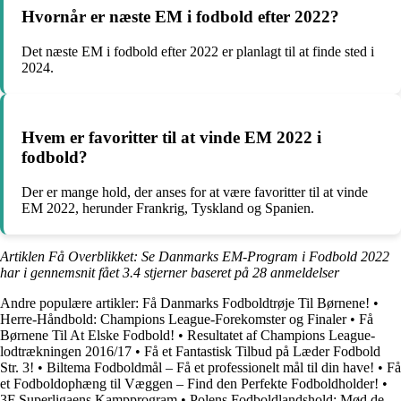
Hvornår er næste EM i fodbold efter 2022?
Det næste EM i fodbold efter 2022 er planlagt til at finde sted i
2024.
Hvem er favoritter til at vinde EM 2022 i
fodbold?
Der er mange hold, der anses for at være favoritter til at vinde
EM 2022, herunder Frankrig, Tyskland og Spanien.
Artiklen Få Overblikket: Se Danmarks EM-Program i Fodbold 2022
har i gennemsnit fået
3.4
stjerner baseret på
28
anmeldelser
Andre populære artikler:
Få Danmarks Fodboldtrøje Til Børnene!
•
Herre-Håndbold: Champions League-Forekomster og Finaler
•
Få
Børnene Til At Elske Fodbold!
•
Resultatet af Champions League-
lodtrækningen 2016/17
•
Få et Fantastisk Tilbud på Læder Fodbold
Str. 3!
•
Biltema Fodboldmål – Få et professionelt mål til din have!
•
Få
et Fodboldophæng til Væggen – Find den Perfekte Fodboldholder!
•
3F Superligaens Kampprogram
•
Polens Fodboldlandshold: Mød de