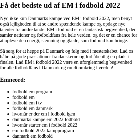
Få det bedste ud af EM i fodbold 2022
Nyd ikke kun Danmarks kampe ved EM i fodbold 2022, men benyt
også lejligheden til at se andre spændende kampe og opdage nye
talenter fra andre lande. EM i fodbold er en fantastisk begivenhed, der
samler nationer og fodboldfans fra hele verden, og det er en chance for
at opleve den energi, stemning og glæde, som fodbold kan bringe.
Så sørg for at heppe på Danmark og følg med i mesterskabet. Lad os
håbe på gode præstationer fra danskerne og forhåbentlig en plads i
finalen. Lad EM i fodbold 2022 være en uforglemmelig begivenhed
for alle fodboldfans i Danmark og rundt omkring i verden!
Emneord:
fodbold em program
fodbold em
fodbold em i tv
fodbold em danmark
hvornår er der em i fodbold igen
danmarks kampe em 2022 fodbold
hvornår starter em i fodbold 2022
em fodbold 2022 kampprogram
danmark em fodbold