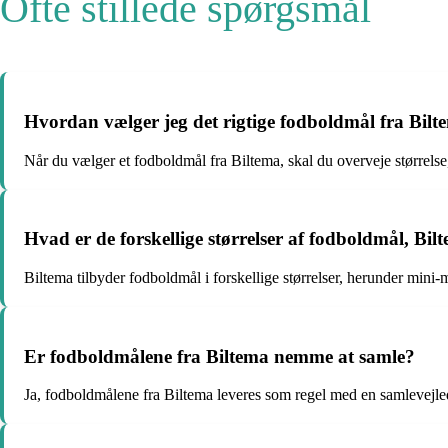
Ofte stillede spørgsmål
Hvordan vælger jeg det rigtige fodboldmål fra Bil
Når du vælger et fodboldmål fra Biltema, skal du overveje størrelse
Hvad er de forskellige størrelser af fodboldmål, Bil
Biltema tilbyder fodboldmål i forskellige størrelser, herunder mini
Er fodboldmålene fra Biltema nemme at samle?
Ja, fodboldmålene fra Biltema leveres som regel med en samlevejle