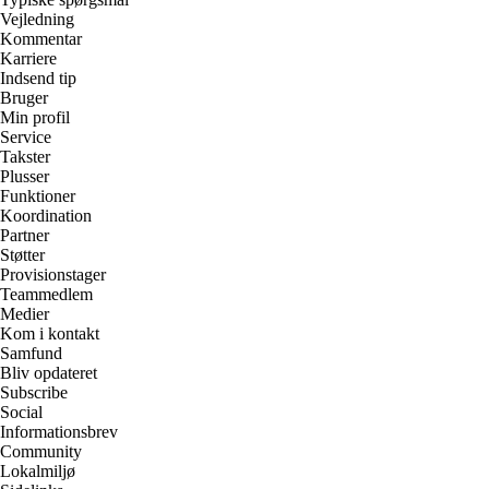
Vejledning
Kommentar
Karriere
Indsend tip
Bruger
Min profil
Service
Takster
Plusser
Funktioner
Koordination
Partner
Støtter
Provisionstager
Teammedlem
Medier
Kom i kontakt
Samfund
Bliv opdateret
Subscribe
Social
Informationsbrev
Community
Lokalmiljø