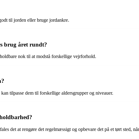
godt til jorden eller bruge jordankre.
s brug året rundt?
oldbare nok til at modstå forskellige vejrforhold.
a?
kan tilpasse dem til forskellige aldersgrupper og niveauer.
g holdbarhed?
les det at rengøre det regelmæssigt og opbevare det på et tørt sted, når 