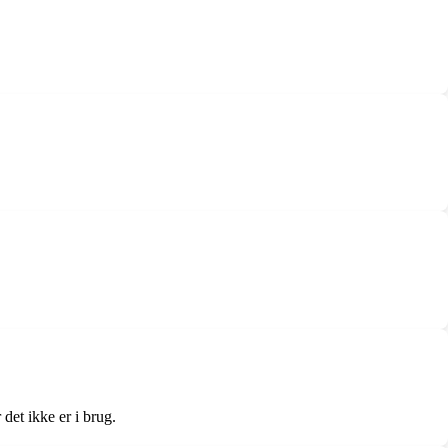
det ikke er i brug.