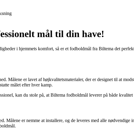
ksning
ssionelt mål til din have!
gheder i hjemmets komfort, så er et fodboldmål fra Biltema det perfekte
. Målene er lavet af højkvalitetsmaterialer, der er designet til at modst
tatte målet efter hver kamp.
ssionel, kan du stole på, at Biltema fodboldmål leverer på både kvalite
d. Målene er nemme at installere, og de leveres med alle nødvendige inst
dboldmål.