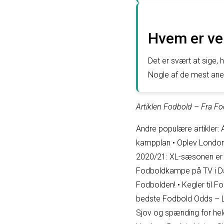
Hvem er ver
Det er svært at sige,
Nogle af de mest aner
Artiklen Fodbold – Fra Fo
Andre populære artikler:
kampplan
•
Oplev London
2020/21: XL-sæsonen er 
Fodboldkampe på TV i Da
Fodbolden!
•
Kegler til 
bedste Fodbold Odds – L
Sjov og spænding for hele