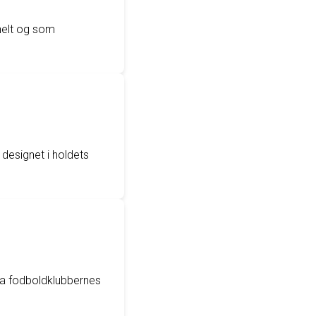
nelt og som
 designet i holdets
fra fodboldklubbernes