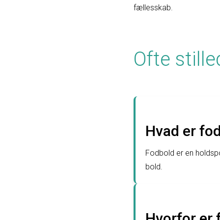
fællesskab.
Ofte stil
Hvad er fo
Fodbold er en holdspo
bold.
Hvorfor er