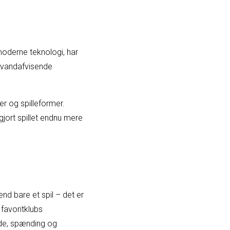
moderne teknologi, har
l vandafvisende
er og spilleformer.
jort spillet endnu mere
nd bare et spil – det er
favoritklubs
æde, spænding og