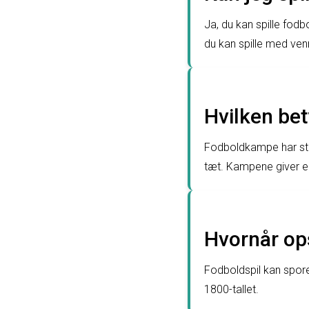
Ja, du kan spille fod
du kan spille med venn
Hvilken be
Fodboldkampe har stor
tæt. Kampene giver e
Hvornår op
Fodboldspil kan spores
1800-tallet.