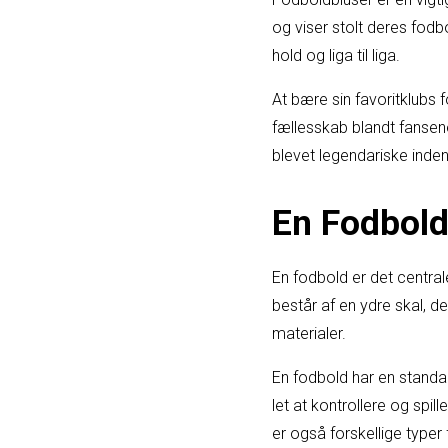
og viser stolt deres fodbo
hold og liga til liga.
At bære sin favoritklubs 
fællesskab blandt fansene
blevet legendariske inde
En Fodbol
En fodbold er det central
består af en ydre skal, de
materialer.
En fodbold har en standa
let at kontrollere og spi
er også forskellige typer f