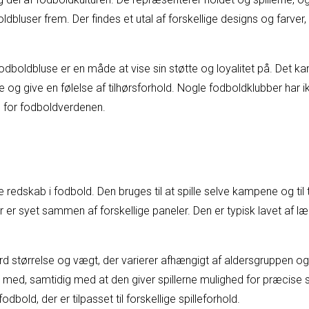
ldbluser frem. Der findes et utal af forskellige designs og farver, 
fodboldbluse er en måde at vise sin støtte og loyalitet på. Det k
 og give en følelse af tilhørsforhold. Nogle fodboldklubber har ik
n for fodboldverdenen.
d
e redskab i fodbold. Den bruges til at spille selve kampene og ti
r er syet sammen af forskellige paneler. Den er typisk lavet af læ
rd størrelse og vægt, der varierer afhængigt af aldersgruppen og
lle med, samtidig med at den giver spillerne mulighed for præcise
odbold, der er tilpasset til forskellige spilleforhold.