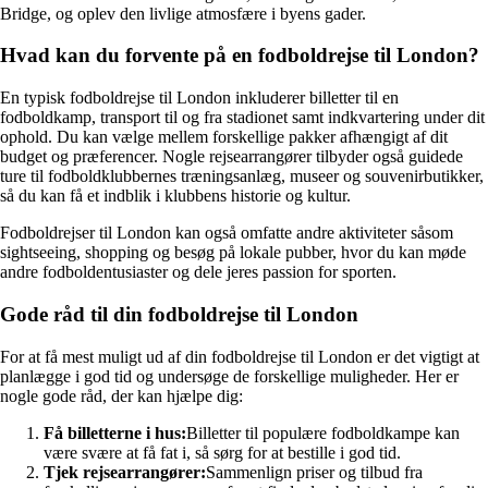
Bridge, og oplev den livlige atmosfære i byens gader.
Hvad kan du forvente på en fodboldrejse til London?
En typisk fodboldrejse til London inkluderer billetter til en
fodboldkamp, transport til og fra stadionet samt indkvartering under dit
ophold. Du kan vælge mellem forskellige pakker afhængigt af dit
budget og præferencer. Nogle rejsearrangører tilbyder også guidede
ture til fodboldklubbernes træningsanlæg, museer og souvenirbutikker,
så du kan få et indblik i klubbens historie og kultur.
Fodboldrejser til London kan også omfatte andre aktiviteter såsom
sightseeing, shopping og besøg på lokale pubber, hvor du kan møde
andre fodboldentusiaster og dele jeres passion for sporten.
Gode råd til din fodboldrejse til London
For at få mest muligt ud af din fodboldrejse til London er det vigtigt at
planlægge i god tid og undersøge de forskellige muligheder. Her er
nogle gode råd, der kan hjælpe dig:
Få billetterne i hus:
Billetter til populære fodboldkampe kan
være svære at få fat i, så sørg for at bestille i god tid.
Tjek rejsearrangører:
Sammenlign priser og tilbud fra