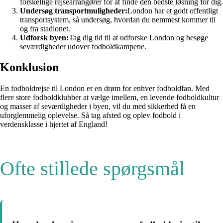
forskellige rejsearrangører for at finde den bedste løsning for dig.
Undersøg transportmuligheder:
London har et godt offentligt
transportsystem, så undersøg, hvordan du nemmest kommer til
og fra stadionet.
Udforsk byen:
Tag dig tid til at udforske London og besøge
seværdigheder udover fodboldkampene.
Konklusion
En fodboldrejse til London er en drøm for enhver fodboldfan. Med
flere store fodboldklubber at vælge imellem, en levende fodboldkultur
og masser af seværdigheder i byen, vil du med sikkerhed få en
uforglemmelig oplevelse. Så tag afsted og oplev fodbold i
verdensklasse i hjertet af England!
Ofte stillede spørgsmål