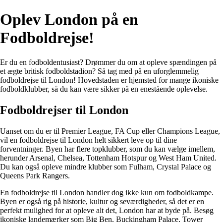
Oplev London på en
Fodboldrejse!
Er du en fodboldentusiast? Drømmer du om at opleve spændingen på
et ægte britisk fodboldstadion? Så tag med på en uforglemmelig
fodboldrejse til London! Hovedstaden er hjemsted for mange ikoniske
fodboldklubber, så du kan være sikker på en enestående oplevelse.
Fodboldrejser til London
Uanset om du er til Premier League, FA Cup eller Champions League,
vil en fodboldrejse til London helt sikkert leve op til dine
forventninger. Byen har flere topklubber, som du kan vælge imellem,
herunder Arsenal, Chelsea, Tottenham Hotspur og West Ham United.
Du kan også opleve mindre klubber som Fulham, Crystal Palace og
Queens Park Rangers.
En fodboldrejse til London handler dog ikke kun om fodboldkampe.
Byen er også rig på historie, kultur og seværdigheder, så det er en
perfekt mulighed for at opleve alt det, London har at byde på. Besøg
ikoniske landemærker som Big Ben, Buckingham Palace, Tower