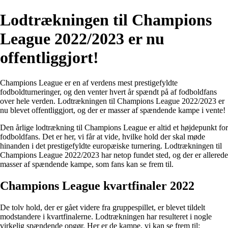
Lodtrækningen til Champions
League 2022/2023 er nu
offentliggjort!
Champions League er en af verdens mest prestigefyldte
fodboldturneringer, og den venter hvert år spændt på af fodboldfans
over hele verden. Lodtrækningen til Champions League 2022/2023 er
nu blevet offentliggjort, og der er masser af spændende kampe i vente!
Den årlige lodtrækning til Champions League er altid et højdepunkt for
fodboldfans. Det er her, vi får at vide, hvilke hold der skal møde
hinanden i det prestigefyldte europæiske turnering. Lodtrækningen til
Champions League 2022/2023 har netop fundet sted, og der er allerede
masser af spændende kampe, som fans kan se frem til.
Champions League kvartfinaler 2022
De tolv hold, der er gået videre fra gruppespillet, er blevet tildelt
modstandere i kvartfinalerne. Lodtrækningen har resulteret i nogle
virkelig spændende opgør. Her er de kampe, vi kan se frem til: