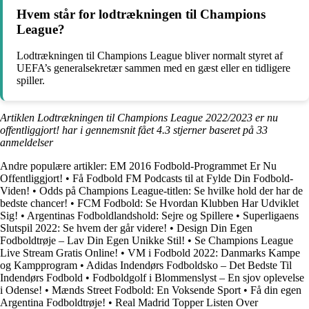
Hvem står for lodtrækningen til Champions
League?
Lodtrækningen til Champions League bliver normalt styret af
UEFA’s generalsekretær sammen med en gæst eller en tidligere
spiller.
Artiklen Lodtrækningen til Champions League 2022/2023 er nu
offentliggjort! har i gennemsnit fået
4.3
stjerner baseret på
33
anmeldelser
Andre populære artikler:
EM 2016 Fodbold-Programmet Er Nu
Offentliggjort!
•
Få Fodbold FM Podcasts til at Fylde Din Fodbold-
Viden!
•
Odds på Champions League-titlen: Se hvilke hold der har de
bedste chancer!
•
FCM Fodbold: Se Hvordan Klubben Har Udviklet
Sig!
•
Argentinas Fodboldlandshold: Sejre og Spillere
•
Superligaens
Slutspil 2022: Se hvem der går videre!
•
Design Din Egen
Fodboldtrøje – Lav Din Egen Unikke Stil!
•
Se Champions League
Live Stream Gratis Online!
•
VM i Fodbold 2022: Danmarks Kampe
og Kampprogram
•
Adidas Indendørs Fodboldsko – Det Bedste Til
Indendørs Fodbold
•
Fodboldgolf i Blommenslyst – En sjov oplevelse
i Odense!
•
Mænds Street Fodbold: En Voksende Sport
•
Få din egen
Argentina Fodboldtrøje!
•
Real Madrid Topper Listen Over