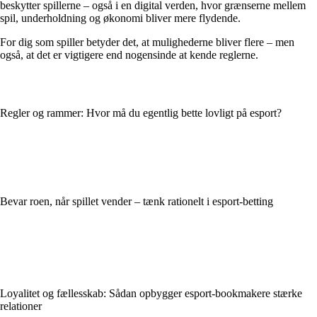
beskytter spillerne – også i en digital verden, hvor grænserne mellem
spil, underholdning og økonomi bliver mere flydende.
For dig som spiller betyder det, at mulighederne bliver flere – men
også, at det er vigtigere end nogensinde at kende reglerne.
Regler og rammer: Hvor må du egentlig bette lovligt på esport?
Bevar roen, når spillet vender – tænk rationelt i esport-betting
Loyalitet og fællesskab: Sådan opbygger esport-bookmakere stærke
relationer