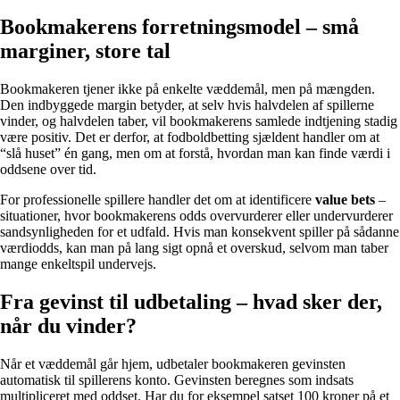
Bookmakerens forretningsmodel – små
marginer, store tal
Bookmakeren tjener ikke på enkelte væddemål, men på mængden.
Den indbyggede margin betyder, at selv hvis halvdelen af spillerne
vinder, og halvdelen taber, vil bookmakerens samlede indtjening stadig
være positiv. Det er derfor, at fodboldbetting sjældent handler om at
“slå huset” én gang, men om at forstå, hvordan man kan finde værdi i
oddsene over tid.
For professionelle spillere handler det om at identificere
value bets
–
situationer, hvor bookmakerens odds overvurderer eller undervurderer
sandsynligheden for et udfald. Hvis man konsekvent spiller på sådanne
værdiodds, kan man på lang sigt opnå et overskud, selvom man taber
mange enkeltspil undervejs.
Fra gevinst til udbetaling – hvad sker der,
når du vinder?
Når et væddemål går hjem, udbetaler bookmakeren gevinsten
automatisk til spillerens konto. Gevinsten beregnes som indsats
multipliceret med oddset. Har du for eksempel satset 100 kroner på et