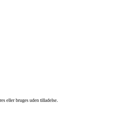
s eller bruges uden tilladelse.