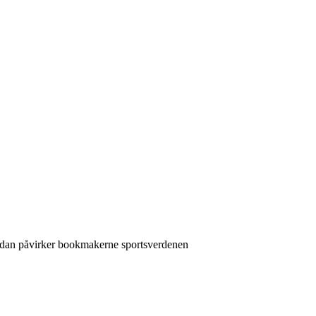
ådan påvirker bookmakerne sportsverdenen