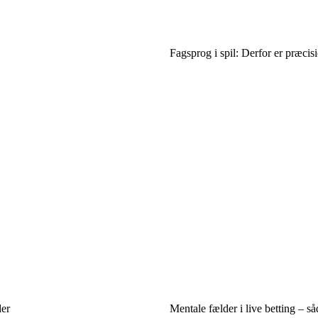
Fagsprog i spil: Derfor er præcisi
der
Mentale fælder i live betting – 