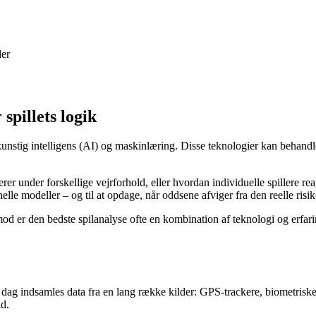
der
spillets logik
 kunstig intelligens (AI) og maskinlæring. Disse teknologier kan behan
er under forskellige vejrforhold, eller hvordan individuelle spillere r
lle modeller – og til at opdage, når oddsene afviger fra den reelle risik
mod er den bedste spilanalyse ofte en kombination af teknologi og erfari
r. I dag indsamles data fra en lang række kilder: GPS-trackere, biometris
ld.