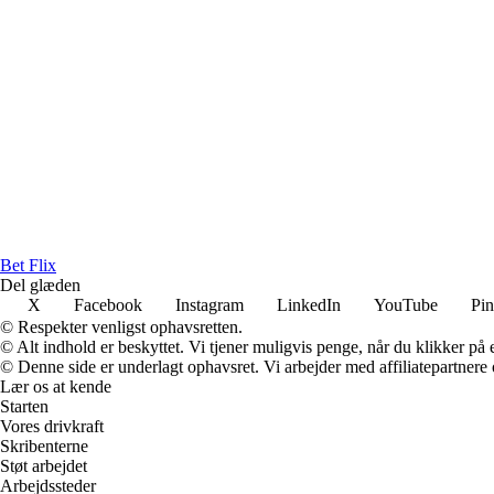
Bet Flix
Del glæden
X
Facebook
Instagram
LinkedIn
YouTube
Pin
© Respekter venligst ophavsretten.
© Alt indhold er beskyttet. Vi tjener muligvis penge, når du klikker på e
© Denne side er underlagt ophavsret. Vi arbejder med affiliatepartnere 
Lær os at kende
Starten
Vores drivkraft
Skribenterne
Støt arbejdet
Arbejdssteder