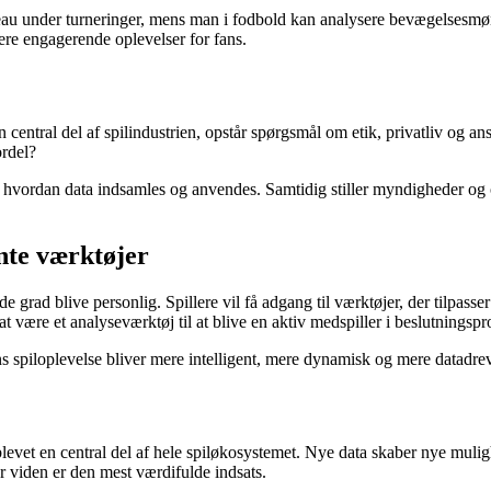
eau under turneringer, mens man i fodbold kan analysere bevægelsesmønst
mere engagerende oplevelser for fans.
 central del af spilindustrien, opstår spørgsmål om etik, privatliv og 
ordel?
, hvordan data indsamles og anvendes. Samtidig stiller myndigheder og o
ente værktøjer
de grad blive personlig. Spillere vil få adgang til værktøjer, der tilpa
 at være et analyseværktøj til at blive en aktiv medspiller i beslutningsp
ens spiloplevelse bliver mere intelligent, mere dynamisk og mere datadre
blevet en central del af hele spiløkosystemet. Nye data skaber nye mulig
or viden er den mest værdifulde indsats.