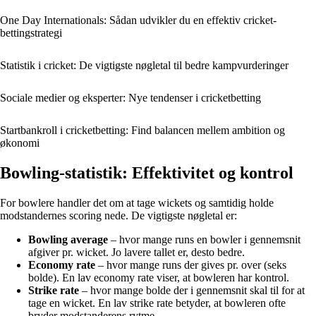
One Day Internationals: Sådan udvikler du en effektiv cricket-
bettingstrategi
Statistik i cricket: De vigtigste nøgletal til bedre kampvurderinger
Sociale medier og eksperter: Nye tendenser i cricketbetting
Startbankroll i cricketbetting: Find balancen mellem ambition og
økonomi
Bowling-statistik: Effektivitet og kontrol
For bowlere handler det om at tage wickets og samtidig holde
modstandernes scoring nede. De vigtigste nøgletal er:
Bowling average
– hvor mange runs en bowler i gennemsnit
afgiver pr. wicket. Jo lavere tallet er, desto bedre.
Economy rate
– hvor mange runs der gives pr. over (seks
bolde). En lav economy rate viser, at bowleren har kontrol.
Strike rate
– hvor mange bolde der i gennemsnit skal til for at
tage en wicket. En lav strike rate betyder, at bowleren ofte
bryder modstanderens rytme.