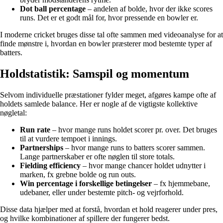
Dot ball percentage
– andelen af bolde, hvor der ikke scores
runs. Det er et godt mål for, hvor pressende en bowler er.
I moderne cricket bruges disse tal ofte sammen med videoanalyse for at
finde mønstre i, hvordan en bowler præsterer mod bestemte typer af
batters.
Holdstatistik: Samspil og momentum
Selvom individuelle præstationer fylder meget, afgøres kampe ofte af
holdets samlede balance. Her er nogle af de vigtigste kollektive
nøgletal:
Run rate
– hvor mange runs holdet scorer pr. over. Det bruges
til at vurdere tempoet i innings.
Partnerships
– hvor mange runs to batters scorer sammen.
Lange partnerskaber er ofte nøglen til store totals.
Fielding efficiency
– hvor mange chancer holdet udnytter i
marken, fx grebne bolde og run outs.
Win percentage i forskellige betingelser
– fx hjemmebane,
udebaner, eller under bestemte pitch- og vejrforhold.
Disse data hjælper med at forstå, hvordan et hold reagerer under pres,
og hvilke kombinationer af spillere der fungerer bedst.