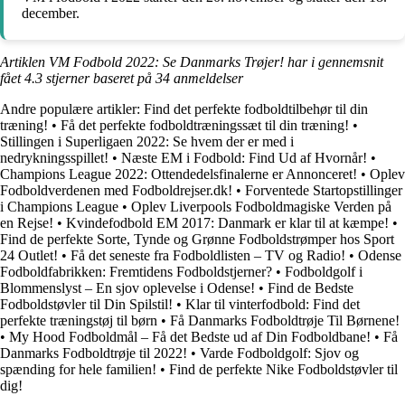
december.
Artiklen VM Fodbold 2022: Se Danmarks Trøjer! har i gennemsnit
fået
4.3
stjerner baseret på
34
anmeldelser
Andre populære artikler:
Find det perfekte fodboldtilbehør til din
træning!
•
Få det perfekte fodboldtræningssæt til din træning!
•
Stillingen i Superligaen 2022: Se hvem der er med i
nedrykningsspillet!
•
Næste EM i Fodbold: Find Ud af Hvornår!
•
Champions League 2022: Ottendedelsfinalerne er Annonceret!
•
Oplev
Fodboldverdenen med Fodboldrejser.dk!
•
Forventede Startopstillinger
i Champions League
•
Oplev Liverpools Fodboldmagiske Verden på
en Rejse!
•
Kvindefodbold EM 2017: Danmark er klar til at kæmpe!
•
Find de perfekte Sorte, Tynde og Grønne Fodboldstrømper hos Sport
24 Outlet!
•
Få det seneste fra Fodboldlisten – TV og Radio!
•
Odense
Fodboldfabrikken: Fremtidens Fodboldstjerner?
•
Fodboldgolf i
Blommenslyst – En sjov oplevelse i Odense!
•
Find de Bedste
Fodboldstøvler til Din Spilstil!
•
Klar til vinterfodbold: Find det
perfekte træningstøj til børn
•
Få Danmarks Fodboldtrøje Til Børnene!
•
My Hood Fodboldmål – Få det Bedste ud af Din Fodboldbane!
•
Få
Danmarks Fodboldtrøje til 2022!
•
Varde Fodboldgolf: Sjov og
spænding for hele familien!
•
Find de perfekte Nike Fodboldstøvler til
dig!