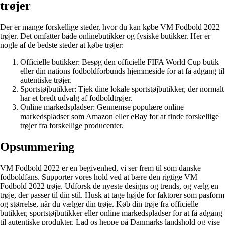
trøjer
Der er mange forskellige steder, hvor du kan købe VM Fodbold 2022
trøjer. Det omfatter både onlinebutikker og fysiske butikker. Her er
nogle af de bedste steder at købe trøjer:
Officielle butikker: Besøg den officielle FIFA World Cup butik
eller din nations fodboldforbunds hjemmeside for at få adgang til
autentiske trøjer.
Sportstøjbutikker: Tjek dine lokale sportstøjbutikker, der normalt
har et bredt udvalg af fodboldtrøjer.
Online markedspladser: Gennemse populære online
markedspladser som Amazon eller eBay for at finde forskellige
trøjer fra forskellige producenter.
Opsummering
VM Fodbold 2022 er en begivenhed, vi ser frem til som danske
fodboldfans. Supporter vores hold ved at bære den rigtige VM
Fodbold 2022 trøje. Udforsk de nyeste designs og trends, og vælg en
trøje, der passer til din stil. Husk at tage højde for faktorer som pasform
og størrelse, når du vælger din trøje. Køb din trøje fra officielle
butikker, sportstøjbutikker eller online markedspladser for at få adgang
til autentiske produkter. Lad os heppe på Danmarks landshold og vise