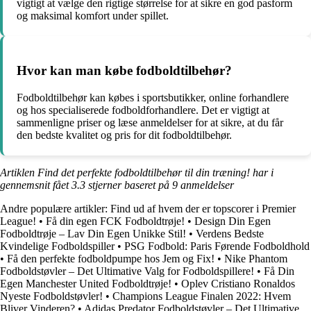
vigtigt at vælge den rigtige størrelse for at sikre en god pasform
og maksimal komfort under spillet.
Hvor kan man købe fodboldtilbehør?
Fodboldtilbehør kan købes i sportsbutikker, online forhandlere
og hos specialiserede fodboldforhandlere. Det er vigtigt at
sammenligne priser og læse anmeldelser for at sikre, at du får
den bedste kvalitet og pris for dit fodboldtilbehør.
Artiklen Find det perfekte fodboldtilbehør til din træning! har i
gennemsnit fået
3.3
stjerner baseret på
9
anmeldelser
Andre populære artikler:
Find ud af hvem der er topscorer i Premier
League!
•
Få din egen FCK Fodboldtrøje!
•
Design Din Egen
Fodboldtrøje – Lav Din Egen Unikke Stil!
•
Verdens Bedste
Kvindelige Fodboldspiller
•
PSG Fodbold: Paris Førende Fodboldhold
•
Få den perfekte fodboldpumpe hos Jem og Fix!
•
Nike Phantom
Fodboldstøvler – Det Ultimative Valg for Fodboldspillere!
•
Få Din
Egen Manchester United Fodboldtrøje!
•
Oplev Cristiano Ronaldos
Nyeste Fodboldstøvler!
•
Champions League Finalen 2022: Hvem
Bliver Vinderen?
•
Adidas Predator Fodboldstøvler – Det Ultimative