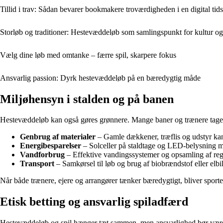
Tillid i trav: Sådan bevarer bookmakere troværdigheden i en digital tids
Storløb og traditioner: Hestevæddeløb som samlingspunkt for kultur og
Vælg dine løb med omtanke – færre spil, skarpere fokus
Ansvarlig passion: Dyrk hestevæddeløb på en bæredygtig måde
Miljøhensyn i stalden og på banen
Hestevæddeløb kan også gøres grønnere. Mange baner og trænere tager i
Genbrug af materialer
– Gamle dækkener, træflis og udstyr ka
Energibesparelser
– Solceller på staldtage og LED-belysning m
Vandforbrug
– Effektive vandingssystemer og opsamling af reg
Transport
– Samkørsel til løb og brug af biobrændstof eller elbile
Når både trænere, ejere og arrangører tænker bæredygtigt, bliver spor
Etisk betting og ansvarlig spiladfærd
Hestevæddeløb og spil hænger tæt sammen, men ansvarlighed bør være en