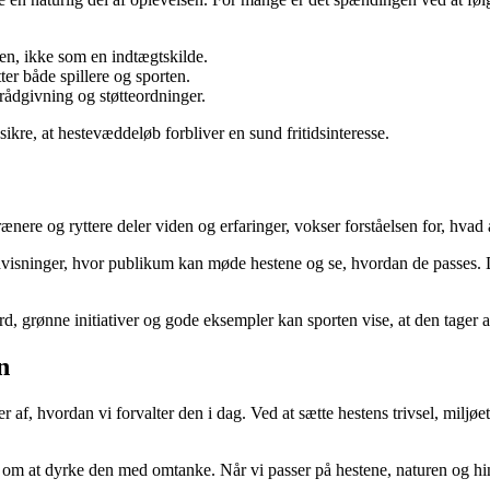
en, ikke som en indtægtskilde.
ter både spillere og sporten.
 rådgivning og støtteordninger.
sikre, at hestevæddeløb forbliver en sund fritidsinteresse.
ere og ryttere deler viden og erfaringer, vokser forståelsen for, hvad 
sninger, hvor publikum kan møde hestene og se, hvordan de passes. Det 
rd, grønne initiativer og gode eksempler kan sporten vise, at den tager a
n
af, hvordan vi forvalter den i dag. Ved at sætte hestens trivsel, miljøe
m at dyrke den med omtanke. Når vi passer på hestene, naturen og hin