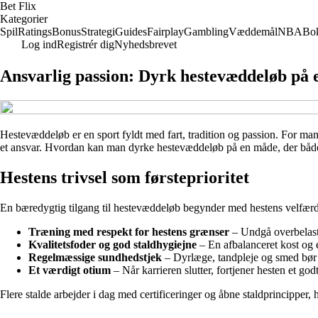
Bet Flix
Kategorier
Spil
Ratings
Bonus
Strategi
Guides
Fairplay
Gambling
Væddemål
NBA
Bo
Log ind
Registrér dig
Nyhedsbrevet
Ansvarlig passion: Dyrk hestevæddeløb på
Hestevæddeløb er en sport fyldt med fart, tradition og passion. For mang
et ansvar. Hvordan kan man dyrke hestevæddeløb på en måde, der både 
Hestens trivsel som førsteprioritet
En bæredygtig tilgang til hestevæddeløb begynder med hestens velfærd.
Træning med respekt for hestens grænser
– Undgå overbelastni
Kvalitetsfoder og god staldhygiejne
– En afbalanceret kost og 
Regelmæssige sundhedstjek
– Dyrlæge, tandpleje og smed bør 
Et værdigt otium
– Når karrieren slutter, fortjener hesten et godt
Flere stalde arbejder i dag med certificeringer og åbne staldprincipper