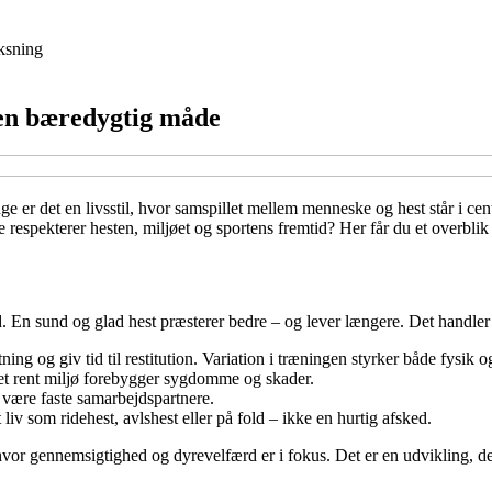
ksning
 en bæredygtig måde
e er det en livsstil, hvor samspillet mellem menneske og hest står i cen
respekterer hesten, miljøet og sportens fremtid? Her får du et overbl
 En sund og glad hest præsterer bedre – og lever længere. Det handler
ng og giv tid til restitution. Variation i træningen styrker både fysik o
et rent miljø forebygger sygdomme og skader.
være faste samarbejdspartnere.
 liv som ridehest, avlshest eller på fold – ikke en hurtig afsked.
, hvor gennemsigtighed og dyrevelfærd er i fokus. Det er en udvikling, d