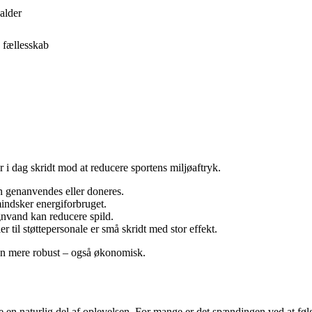
alder
 fællesskab
 dag skridt mod at reducere sportens miljøaftryk.
n genanvendes eller doneres.
indsker energiforbruget.
nvand kan reducere spild.
r til støttepersonale er små skridt med stor effekt.
ten mere robust – også økonomisk.
 naturlig del af oplevelsen. For mange er det spændingen ved at følge