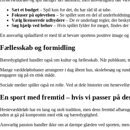
Sæt et budget
– Spil kun for det, du har råd til at tabe.
Fokuser på oplevelsen
– Se spillet som en del af underholdning
Vælg licenserede udbydere
– De er underlagt regler, der beskyt
Søg hjælp ved behov
– Hvis spillet fylder for meget, findes der
En ansvarlig spiladfærd er med til at bevare sportens positive image og 
Fællesskab og formidling
Bæredygtighed handler også om kultur og fællesskab. Når publikum, træn
Mange væddeløbsbaner arrangerer i dag åbent hus, skolebesøg og rundvi
engagere sig på en etisk måde.
Sociale medier spiller også en rolle. Ved at dele historier om hestevelfæ
En sport med fremtid – hvis vi passer på de
Hestevæddeløb har en lang og stolt tradition, men dens fremtid afhænger 
uden at gå på kompromis med etik og bæredygtighed.
Ansvarlig passion handler ikke om at dæmpe glæden ved sporten, men o