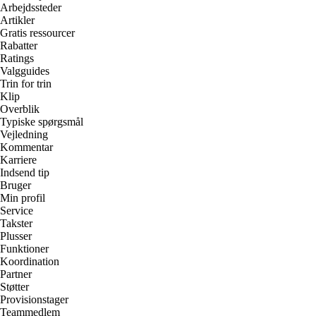
Arbejdssteder
Artikler
Gratis ressourcer
Rabatter
Ratings
Valgguides
Trin for trin
Klip
Overblik
Typiske spørgsmål
Vejledning
Kommentar
Karriere
Indsend tip
Bruger
Min profil
Service
Takster
Plusser
Funktioner
Koordination
Partner
Støtter
Provisionstager
Teammedlem