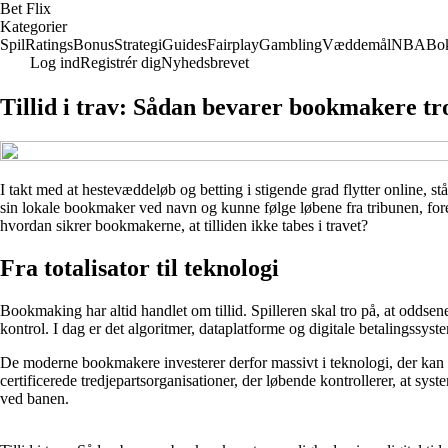
Bet Flix
Kategorier
Spil
Ratings
Bonus
Strategi
Guides
Fairplay
Gambling
Væddemål
NBA
Bo
Log ind
Registrér dig
Nyhedsbrevet
Tillid i trav: Sådan bevarer bookmakere tro
I takt med at hestevæddeløb og betting i stigende grad flytter online, st
sin lokale bookmaker ved navn og kunne følge løbene fra tribunen, foreg
hvordan sikrer bookmakerne, at tilliden ikke tabes i travet?
Fra totalisator til teknologi
Bookmaking har altid handlet om tillid. Spilleren skal tro på, at oddsen
kontrol. I dag er det algoritmer, dataplatforme og digitale betalingssystem
De moderne bookmakere investerer derfor massivt i teknologi, der kan 
certificerede tredjepartsorganisationer, der løbende kontrollerer, at sys
ved banen.