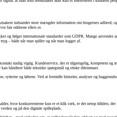
lart signal: at man som bookmaker ikke kun er interesseret i kundens pen
ookmakere indsamler store mængder information om brugernes adfærd, og de
or fair oddsene ellers er.
ikker og følger internationale standarder som GDPR. Mange anvender an
g tryg – både når man spiller og når man logger af.
akt stadig vigtig. Kundeservice, der er tilgængelig, kompetent og ærlig
e kan håndtere både tekniske spørgsmål og etiske dilemmaer.
ene, rytterne og løbene. Ved at formidle historier, analyser og baggrunds
tidsalder, hvor konkurrenterne kun er et klik væk, er det netop tilliden,
 verden og på den digitale spilleplads.