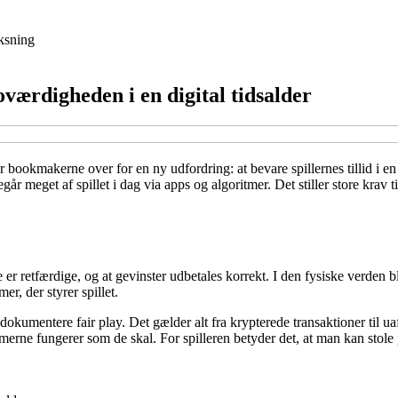
ksning
værdigheden i en digital tidsalder
år bookmakerne over for en ny udfordring: at bevare spillernes tillid i e
år meget af spillet i dag via apps og algoritmer. Det stiller store kra
e er retfærdige, og at gevinster udbetales korrekt. I den fysiske verden
er, der styrer spillet.
dokumentere fair play. Det gælder alt fra krypterede transaktioner til
temerne fungerer som de skal. For spilleren betyder det, at man kan stole