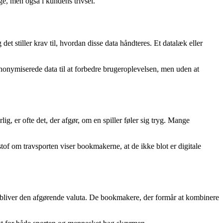
ge, men også i kundens trivsel.
t stiller krav til, hvordan disse data håndteres. Et datalæk eller
onymiserede data til at forbedre brugeroplevelsen, men uden at
, er ofte det, der afgør, om en spiller føler sig tryg. Mange
stof om travsporten viser bookmakerne, at de ikke blot er digitale
 der bliver den afgørende valuta. De bookmakere, der formår at kombinere