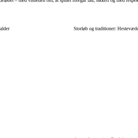
deløbet – med visheden om, at spillet foregår fair, sikkert og med res
alder
Storløb og traditioner: Hestevæd