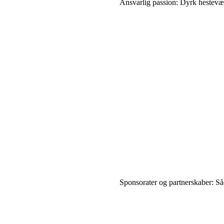
Ansvarlig passion: Dyrk hestev
Sponsorater og partnerskaber: S