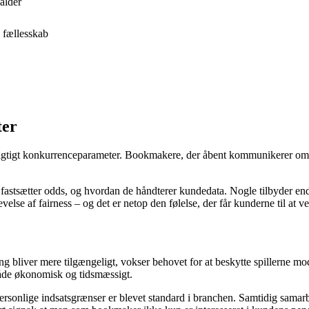
alder
 fællesskab
ter
t vigtigt konkurrenceparameter. Bookmakere, der åbent kommunikerer om d
 fastsætter odds, og hvordan de håndterer kundedata. Nogle tilbyder endd
e af fairness – og det er netop den følelse, der får kunderne til at ve
ting bliver mere tilgængeligt, vokser behovet for at beskytte spillern
både økonomisk og tidsmæssigt.
ersonlige indsatsgrænser er blevet standard i branchen. Samtidig samarb