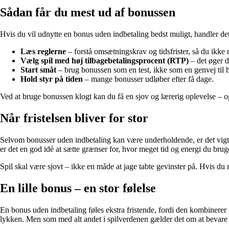
Sådan får du mest ud af bonussen
Hvis du vil udnytte en bonus uden indbetaling bedst muligt, handler det
Læs reglerne
– forstå omsætningskrav og tidsfrister, så du ikke 
Vælg spil med høj tilbagebetalingsprocent (RTP)
– det øger d
Start småt
– brug bonussen som en test, ikke som en genvej til 
Hold styr på tiden
– mange bonusser udløber efter få dage.
Ved at bruge bonussen klogt kan du få en sjov og lærerig oplevelse – 
Når fristelsen bliver for stor
Selvom bonusser uden indbetaling kan være underholdende, er det vigtigt 
er det en god idé at sætte grænser for, hvor meget tid og energi du bruge
Spil skal være sjovt – ikke en måde at jage tabte gevinster på. Hvis du
En lille bonus – en stor følelse
En bonus uden indbetaling føles ekstra fristende, fordi den kombinerer 
lykken. Men som med alt andet i spilverdenen gælder det om at bevare ove