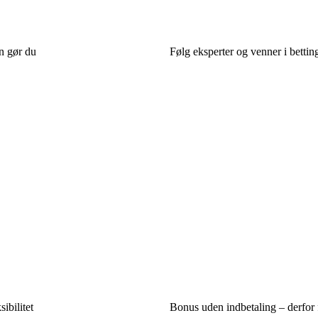
n gør du
Følg eksperter og venner i betting
ibilitet
Bonus uden indbetaling – derfor f