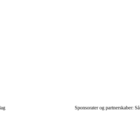
dag
Sponsorater og partnerskaber: S