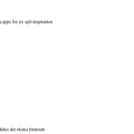
-apps for ny spil-inspiration
øles det ekstra fristende