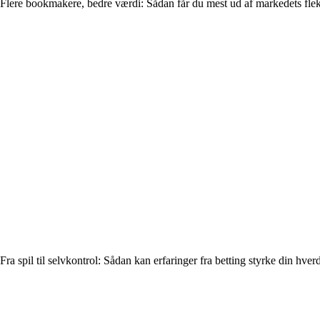
Flere bookmakere, bedre værdi: Sådan får du mest ud af markedets fleks
Fra spil til selvkontrol: Sådan kan erfaringer fra betting styrke din hver