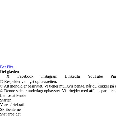
Bet Flix
Del glæden
X
Facebook
Instagram
LinkedIn
YouTube
Pin
© Respekter venligst ophavsretten.
© Alt indhold er beskyttet. Vi tjener muligvis penge, når du klikker på e
© Denne side er underlagt ophavsret. Vi arbejder med affiliatepartnere 
Lær os at kende
Starten
Vores drivkraft
Skribenterne
Støt arbejdet