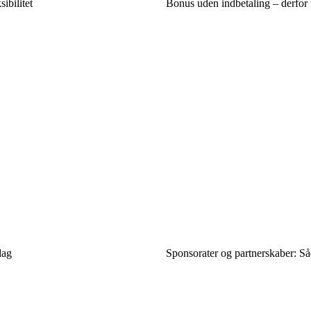
ibilitet
Bonus uden indbetaling – derfor f
dag
Sponsorater og partnerskaber: S