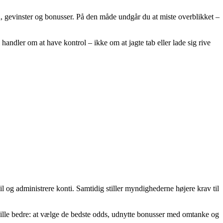
ud, gevinster og bonusser. På den måde undgår du at miste overblikket –
l handler om at have kontrol – ikke om at jagte tab eller lade sig rive
 og administrere konti. Samtidig stiller myndighederne højere krav til
 spille bedre: at vælge de bedste odds, udnytte bonusser med omtanke og