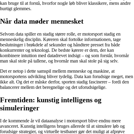
kan bruge til at forstå, hvorfor nogle løb bliver klassikere, mens andre
hurtigt glemmes.
Når data møder mennesket
Selvom data spiller en stadig større rolle, er motorsport stadig en
menneskelig disciplin. Køreren skal fortolke informationen, tage
beslutninger i brøkdele af sekunder og håndtere presset fra både
konkurrenter og teknologi. De bedste kørere er dem, der kan
kombinere intuition med datadrevet indsigt – og som forstår, hvornår
man skal stole på tallene, og hvornår man skal stole på sig selv.
Det er netop i dette samspil mellem menneske og maskine, at
motorsportens udvikling bliver tydelig. Data kan forudsige meget, men
ikke alt. Og det er måske derfor, sporten stadig fascinerer – fordi den
balancerer mellem det beregnelige og det uforudsigelige.
Fremtiden: kunstig intelligens og
simuleringer
I de kommende år vil dataanalyse i motorsport blive endnu mere
avanceret. Kunstig intelligens bruges allerede til at simulere løb og
forudsige strategier, og virtuelle testbaner gør det muligt at afprøve