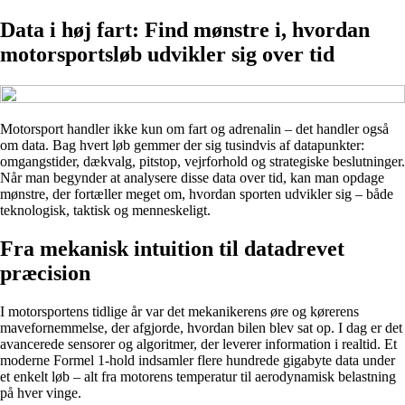
Data i høj fart: Find mønstre i, hvordan
motorsportsløb udvikler sig over tid
Motorsport handler ikke kun om fart og adrenalin – det handler også
om data. Bag hvert løb gemmer der sig tusindvis af datapunkter:
omgangstider, dækvalg, pitstop, vejrforhold og strategiske beslutninger.
Når man begynder at analysere disse data over tid, kan man opdage
mønstre, der fortæller meget om, hvordan sporten udvikler sig – både
teknologisk, taktisk og menneskeligt.
Fra mekanisk intuition til datadrevet
præcision
I motorsportens tidlige år var det mekanikerens øre og kørerens
mavefornemmelse, der afgjorde, hvordan bilen blev sat op. I dag er det
avancerede sensorer og algoritmer, der leverer information i realtid. Et
moderne Formel 1-hold indsamler flere hundrede gigabyte data under
et enkelt løb – alt fra motorens temperatur til aerodynamisk belastning
på hver vinge.