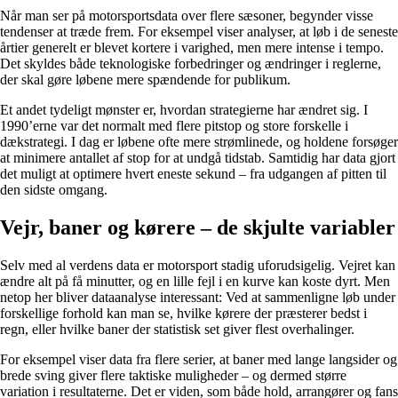
Når man ser på motorsportsdata over flere sæsoner, begynder visse
tendenser at træde frem. For eksempel viser analyser, at løb i de seneste
årtier generelt er blevet kortere i varighed, men mere intense i tempo.
Det skyldes både teknologiske forbedringer og ændringer i reglerne,
der skal gøre løbene mere spændende for publikum.
Et andet tydeligt mønster er, hvordan strategierne har ændret sig. I
1990’erne var det normalt med flere pitstop og store forskelle i
dækstrategi. I dag er løbene ofte mere strømlinede, og holdene forsøger
at minimere antallet af stop for at undgå tidstab. Samtidig har data gjort
det muligt at optimere hvert eneste sekund – fra udgangen af pitten til
den sidste omgang.
Vejr, baner og kørere – de skjulte variabler
Selv med al verdens data er motorsport stadig uforudsigelig. Vejret kan
ændre alt på få minutter, og en lille fejl i en kurve kan koste dyrt. Men
netop her bliver dataanalyse interessant: Ved at sammenligne løb under
forskellige forhold kan man se, hvilke kørere der præsterer bedst i
regn, eller hvilke baner der statistisk set giver flest overhalinger.
For eksempel viser data fra flere serier, at baner med lange langsider og
brede sving giver flere taktiske muligheder – og dermed større
variation i resultaterne. Det er viden, som både hold, arrangører og fans