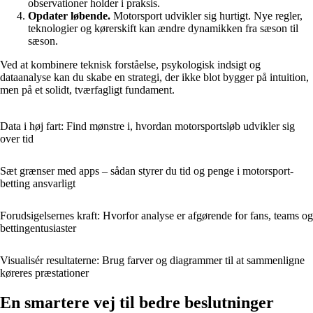
observationer holder i praksis.
Opdater løbende.
Motorsport udvikler sig hurtigt. Nye regler,
teknologier og kørerskift kan ændre dynamikken fra sæson til
sæson.
Ved at kombinere teknisk forståelse, psykologisk indsigt og
dataanalyse kan du skabe en strategi, der ikke blot bygger på intuition,
men på et solidt, tværfagligt fundament.
Data i høj fart: Find mønstre i, hvordan motorsportsløb udvikler sig
over tid
Sæt grænser med apps – sådan styrer du tid og penge i motorsport-
betting ansvarligt
Forudsigelsernes kraft: Hvorfor analyse er afgørende for fans, teams og
bettingentusiaster
Visualisér resultaterne: Brug farver og diagrammer til at sammenligne
køreres præstationer
En smartere vej til bedre beslutninger