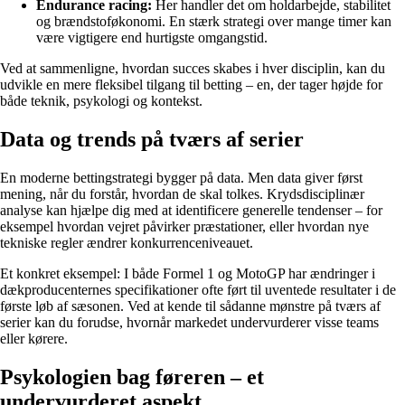
Endurance racing:
Her handler det om holdarbejde, stabilitet
og brændstoføkonomi. En stærk strategi over mange timer kan
være vigtigere end hurtigste omgangstid.
Ved at sammenligne, hvordan succes skabes i hver disciplin, kan du
udvikle en mere fleksibel tilgang til betting – en, der tager højde for
både teknik, psykologi og kontekst.
Data og trends på tværs af serier
En moderne bettingstrategi bygger på data. Men data giver først
mening, når du forstår, hvordan de skal tolkes. Krydsdisciplinær
analyse kan hjælpe dig med at identificere generelle tendenser – for
eksempel hvordan vejret påvirker præstationer, eller hvordan nye
tekniske regler ændrer konkurrenceniveauet.
Et konkret eksempel: I både Formel 1 og MotoGP har ændringer i
dækproducenternes specifikationer ofte ført til uventede resultater i de
første løb af sæsonen. Ved at kende til sådanne mønstre på tværs af
serier kan du forudse, hvornår markedet undervurderer visse teams
eller kørere.
Psykologien bag føreren – et
undervurderet aspekt