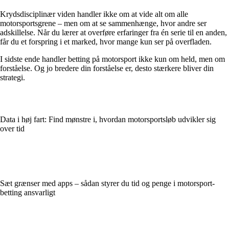
Krydsdisciplinær viden handler ikke om at vide alt om alle
motorsportsgrene – men om at se sammenhænge, hvor andre ser
adskillelse. Når du lærer at overføre erfaringer fra én serie til en anden,
får du et forspring i et marked, hvor mange kun ser på overfladen.
I sidste ende handler betting på motorsport ikke kun om held, men om
forståelse. Og jo bredere din forståelse er, desto stærkere bliver din
strategi.
Data i høj fart: Find mønstre i, hvordan motorsportsløb udvikler sig
over tid
Sæt grænser med apps – sådan styrer du tid og penge i motorsport-
betting ansvarligt